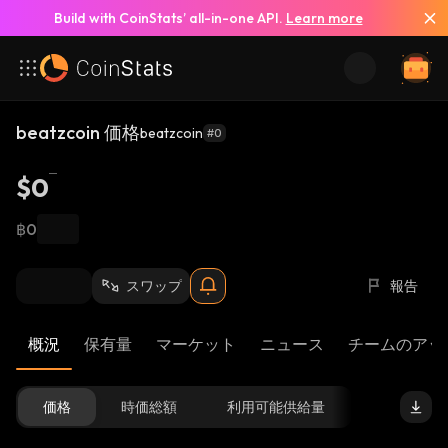
Build with CoinStats’ all-in-one API.
Learn more
beatzcoin 価格
beatzcoin
#0
$0
฿0
スワップ
報告
概況
保有量
マーケット
ニュース
チームのアッ
価格
時価総額
利用可能供給量