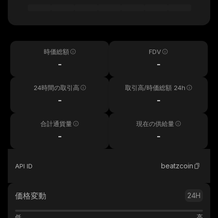
時価総額
FDV
-
-
24時間の取引高
取引高/時価総額 24h
-
-
合計通貨量
現在の供給量
-
-
beatzcoin
API ID
価格変動
24H
低
高