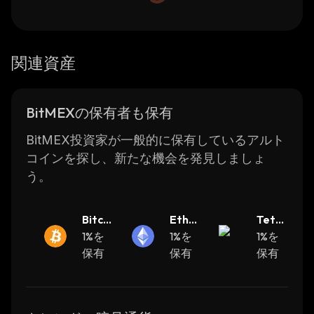
関連資産
BitMEXの保有者も保有
BitMEX投資家が一般的に保有しているアルト
コインを探し、新たな機会を発見しましょ
う。
Bitcoi
Ether
Teth
n
1%を
eum
1%を
er
1%を
保有
保有
保有