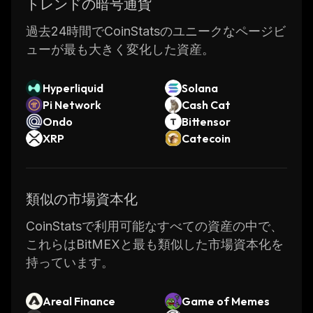
トレンドの暗号通貨
過去24時間でCoinStatsのユニークなページビ
ューが最も大きく変化した資産。
Hyperliquid
Solana
Pi Network
Cash Cat
Ondo
Bittensor
XRP
Catecoin
類似の市場資本化
CoinStatsで利用可能なすべての資産の中で、
これらはBitMEXと最も類似した市場資本化を
持っています。
Areal Finance
Game of Memes