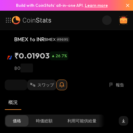
Build with CoinStats’ all-in-one API.
Learn more
BMEX to INR
BMEX
#9695
₹0.01903
26.7
%
฿0
スワップ
報告
概況
価格
時価総額
利用可能供給量