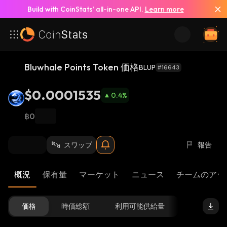
Build with CoinStats’ all-in-one API.
Learn more
Bluwhale Points Token 価格
BLUP
#16643
$0.0001535
0.4
%
฿0
スワップ
報告
概況
保有量
マーケット
ニュース
チームのアッ
価格
時価総額
利用可能供給量