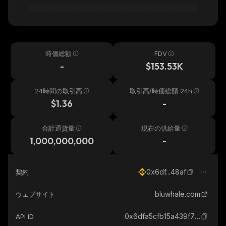
時価総額
FDV
-
$153.53K
24時間の取引高
取引高/時価総額 24h
$1.36
-
合計通貨量
現在の供給量
1,000,000,000
-
0x6df...48af
契約
bluwhale.com
ウェブサイト
0x6dfa5cfb15a439f78b118a14780e7c07a14148af_binance_smart
API ID