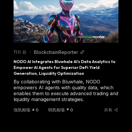
BlockchainReporter
11月 前
•
NODO AI Integrates Bluwhale AI’s Data Analytics to 
Empower AI Agents for Superior DeFi Yield 
Generation, Liquidity Optimization 
By collaborating with Bluwhale, NODO
empowers AI agents with quality data, which
enables them to execute advanced trading and
liquidity management strategies.
強気相場
:
0
弱気相場
:
0
共有