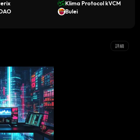
erix
Klima Protocol kVCM
DAO
Bulei
詳細