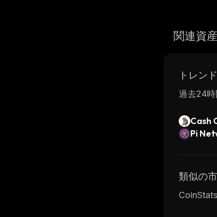
関連資
トレン
過去24時
Cash 
Pi Ne
類似の
CoinS