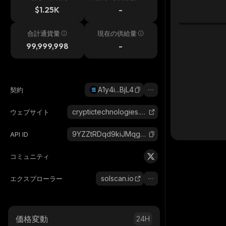
h
$1.25K
-
合計通貨量
現在の供給量
99,999,998
-
A1y4i...BjL4
契約
cryptictechnologies.co
ウェブサイト
9YZZtRDqd9kiJMqgZ8XmFaE1mfK2T4kNpYgW1Nfn9rYV_solana
API ID
コミュニティ
solscan.io
エクスプローラー
価格変動
24H