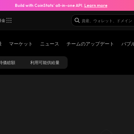
Build with CoinStats’ all-in-one API.
Learn more
料金
量
マーケット
ニュース
チームのアップデート
バブ
時価総額
利用可能供給量