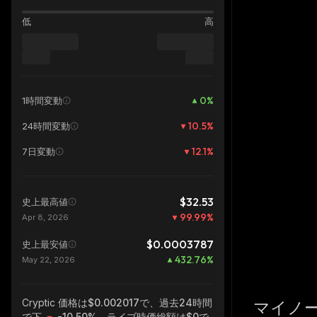
低
高
0
%
1時間変動
10.5
%
24時間変動
12.1
%
7日変動
$32.53
史上最高値
99.99
%
Apr 8, 2026
$0.0003787
史上最安値
432.76
%
May 22, 2026
Cryptic
価格は$0.002017で、過去24時間
マイノ
で下
-10.50%
、ライブ時価総額は
$0
で