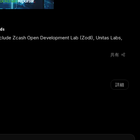
nds
 include Zcash Open Development Lab (Zodl), Unitas Labs,
共有
詳細