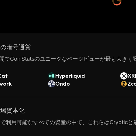
産
ドの暗号通貨
間でCoinStatsのユニークなページビューが最も大き
Cat
Hyperliquid
XR
twork
Ondo
Zc
市場資本化
tatsで利用可能なすべての資産の中で、これらはCrypt