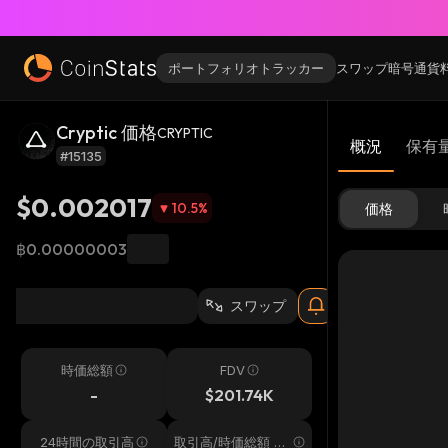
ポートフォリオトラッカー
スワップ
暗号通貨
Cryptic 価格
CRYPTIC
概況
保有
#15135
$0.002017
10.5
%
価格
฿0.00000003
スワップ
時価総額
FDV
-
$201.74K
24時間の取引高
取引高/時価総額 24