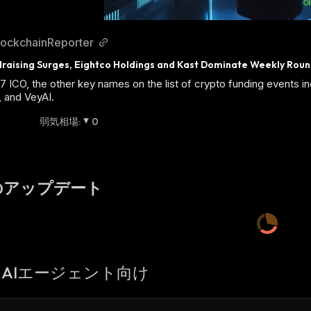
lockchainReporter
raising Surges, Eightco Holdings and Kast Dominate Weekly Rou
7 ICO, the other key names on the list of crypto funding events
and VeyAI.
弱気相場
:
0
のアップデート
AIエージェント向け