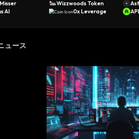
Misser
Wizzwoods Token
Ast
s AI
0x Leverage
AP
c ニュース