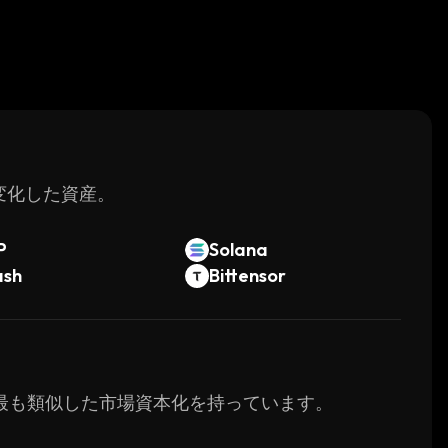
く変化した資産。
P
Solana
ash
Bittensor
icと最も類似した市場資本化を持っています。