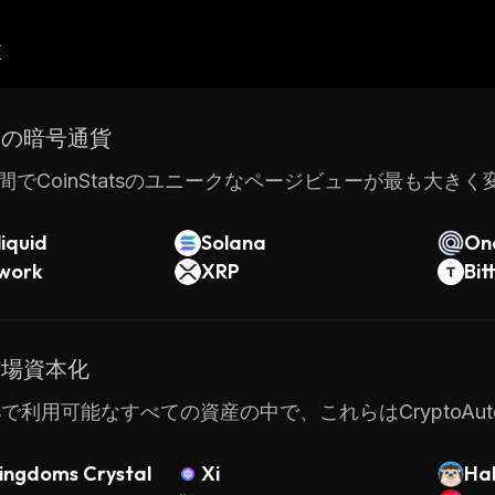
産
ドの暗号通貨
間でCoinStatsのユニークなページビューが最も大き
iquid
Solana
On
twork
XRP
Bit
市場資本化
tatsで利用可能なすべての資産の中で、これらはCrypt
ingdoms Crystal
Xi
Ha