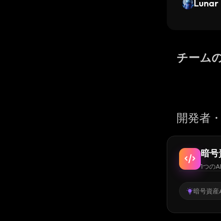
Lunar
チーム
開発者・
暗号
1つのA
暗号資産A