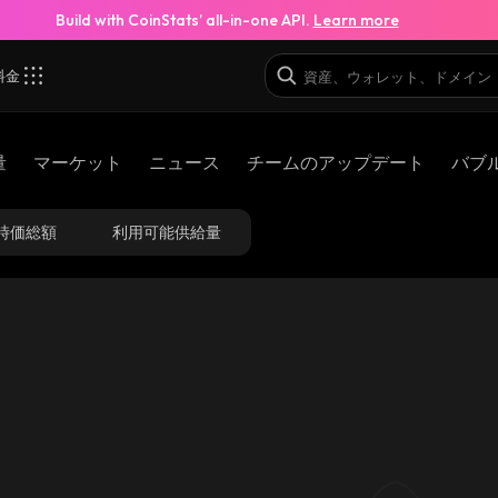
Build with CoinStats’ all-in-one API.
Learn more
料金
量
マーケット
ニュース
チームのアップデート
バブ
時価総額
利用可能供給量