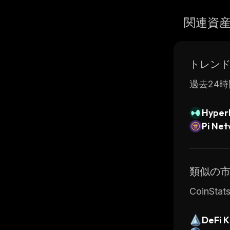
関連資
トレン
過去24時
Hyperl
Pi Ne
類似の
CoinS
DeFi K