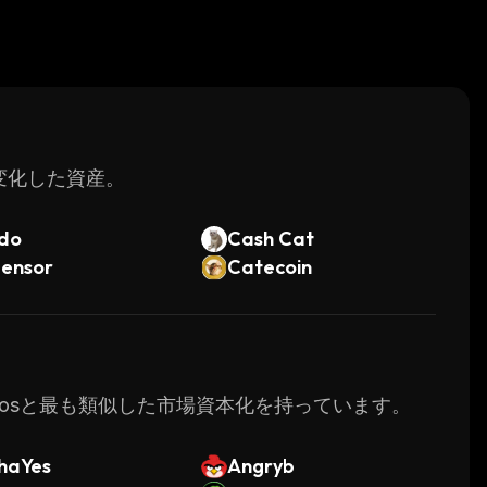
く変化した資産。
do
Cash Cat
tensor
Catecoin
oAutosと最も類似した市場資本化を持っています。
haYes
Angryb