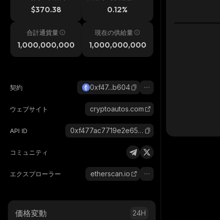
h
$370.38
0.12%
合計通貨量
現在の供給量
1,000,000,000
1,000,000,000
0xf47...b604
契約
cryptoautos.com
ウェブサイト
0xf477ac7719e2e659001455cdda0cc8f3ad10b604_ethereum
API ID
コミュニティ
etherscan.io
エクスプローラー
価格変動
24H