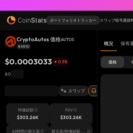
ポートフォリオトラッカー
スワップ
暗号通貨
CryptoAutos 価格
AUTOS
概況
保有
#4910
$0.0003033
0.3
%
価格
฿0
スワップ
時価総額
FDV
$303.26K
$303.26K
24時間の取引高
取引高/時価総額 24