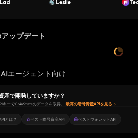
 Lad
Leslie
Te
のアップデート
AIエージェント向け
資産で開発していますか？
PIキーでCoinStatsのデータを取得。
最高の暗号資産APIを見る
PIとは？
ベスト暗号資産API
ベストウォレットAPI