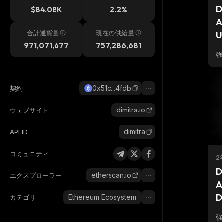
h
D
$84.08K
2.2%
A
合計通貨量
現在の供給量
U
971,071,677
757,286,681
0x51c...4fdb
契約
dimitra.io
ウェブサイト
dimitra
API ID
コミュニティ
2
D
etherscan.io
エクスプローラー
A
D
Ethereum Ecosystem
カテゴリ
S