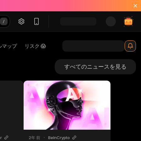
ルマップ
リスク 😱
すべてのニュースを見る
r
2年 前
•
BeInCrypto