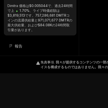
Dimitra
価格は$0.005044で、過去24時間
で上
1.70%
、ライブ時価総額は
$3,819,513
です。
757,286,681 DMTR
コ
インの流通供給量と
971,071,677 DMTR
の
最大供給量、および
$84.08K
の24時間取
引量があります。
報告
免責事項
.
我々が提供するコンテンツの一部
イスを構成するものではありません。我々の