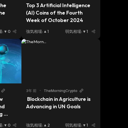
he 
Top 3 Artificial Intelligence 
he 
(AI) Coins of the Fourth 
Week of October 2024
場
:
0
強気相場
:
1
弱気相場
:
1
3年 前
•
TheMorningCrypto
w 
 Blockchain in Agriculture is 
d 
Advancing in UN Goals
g 
s
場
:
0
強気相場
:
2
弱気相場
:
1