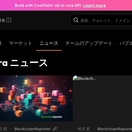
Build with CoinStats’ all-in-one API.
Learn more
料金
量
マーケット
ニュース
チームのアップデート
バブ
tra ニュース
月 前
•
BlockchainReporter
10月 前
•
BlockchainReporte