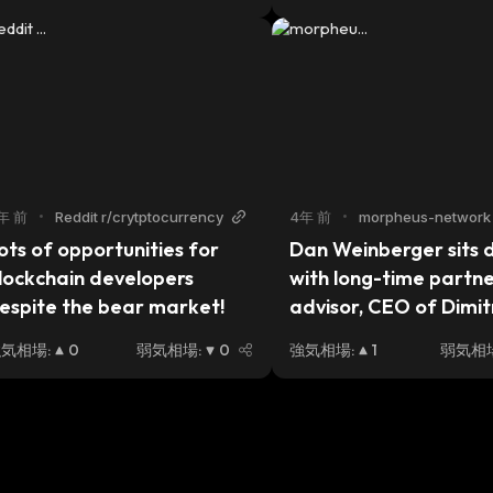
lockchain Platformuna 
eçti
年 前
•
Reddit r/crytptocurrency
4年 前
•
morpheus-network
ots of opportunities for 
Dan Weinberger sits 
lockchain developers 
with long-time partne
espite the bear market!
advisor, CEO of Dimit
Technology, Jon Tras
強気相場
:
0
弱気相場
:
0
強気相場
:
1
弱気相