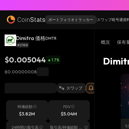
ポートフォリオトラッカー
スワップ
暗号通貨
Dimitra 価格
DMTR
概況
保有
#2169
$0.005044
Dimi
1.7
%
฿0.00000008
スワップ
時価総額
FDV
$3.82M
$5.04M
5
24時間の取引高
取引高/時価総額 24