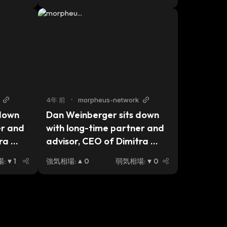
4年 前
•
morpheus-network
down 
Dan Weinberger sits down 
r and 
with long-time partner and 
ra 
advisor, CEO of Dimitra 
k…
Technology, Jon Trask…
場
:
1
強気相場
:
0
弱気相場
:
0