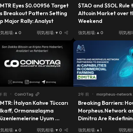
MTR Eyes $0.00956 Target 
$TAO and $SOL Rule t
s Breakout Pattern Setting 
Altcoin Market over t
p Major Rally: Analyst 
Weekend
強気相場
:
0
弱気相場
:
0
強気相場
:
0
弱気相
年 前
•
CoinOTag
2年 前
•
morpheus-network
MTR: İtalyan Kahve Tüccarı 
Breaking Barriers: Ho
lkaff, Ormansızlaşma 
Morpheus.Network an
üzenlemelerine Uyum 
Dimitra Are Redefinin
ağlamak İçin Dimitra 
Supply Chain Dynamic
強気相場
:
0
弱気相場
:
0
強気相場
:
1
弱気相