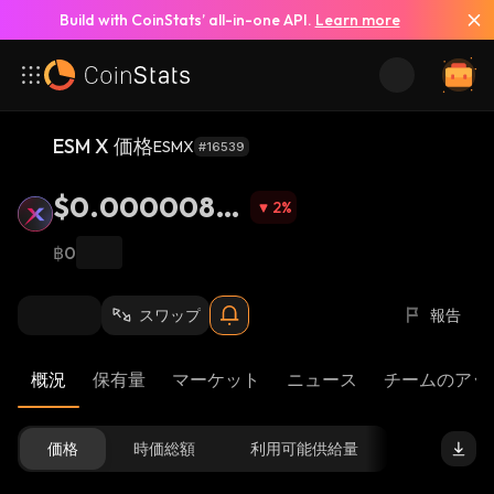
Build with CoinStats’ all-in-one API.
Learn more
ESM X 価格
ESMX
#16539
$0.0000080
2
%
54
฿0
スワップ
報告
概況
保有量
マーケット
ニュース
チームのアッ
価格
時価総額
利用可能供給量