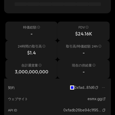
時価総額
FDV
-
$24.16K
24時間の取引高
取引高/時価総額 24h
$1.4
-
合計通貨量
現在の供給量
3,000,000,000
-
0xfad...81d6
契約
esmx.gg
ウェブサイト
0xfadb26be94c1f959f900bf88cd396b3e803481d6_base
API ID