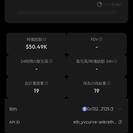
時価総額
FDV
$50.49K
-
24時間の取引高
取引高/時価総額 24h
-
-
合計通貨量
現在の供給量
19
19
0x132...2125
契約
eth_yvcurve-ankreth_0x132d8d2c76db3812403431facb00f3453fc42125
API ID