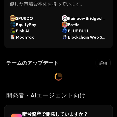
似した市場資本化を持っています。
SPURDO
Rainbow Bridged W
EquityPay
ETH (Near Protoco
Fottie
Bink AI
l)
BLUE BULL
Moontax
Blockchain Web Ser
vices
チームのアップデート
詳細
開発者・AIエージェント向け
暗号資産で開発していますか？