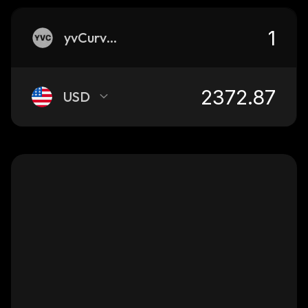
yvCurve-ankrETH
USD