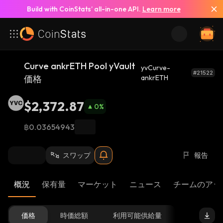
Build with CoinStats’ all-in-one API.
Learn more
Curve ankrETH Pool yVault
yvCurve-
#21522
価格
ankrETH
$2,372.87
0
%
฿0.03654943
スワップ
報告
概況
保有量
マーケット
ニュース
チームのアッ
価格
時価総額
利用可能供給量