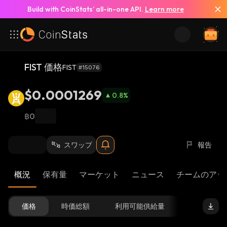
Build with CoinStats’ all-in-one API.
Learn more
FIST 価格
FIST
#15076
$0.0001269
0.8
%
฿0
スワップ
報告
概況
保有量
マーケット
ニュース
チームのアッ
価格
時価総額
利用可能供給量