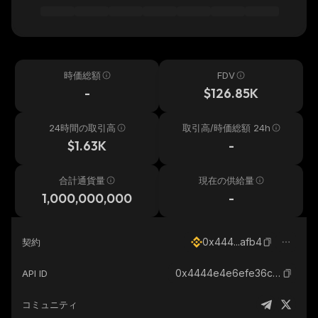
時価総額
FDV
-
$126.85K
24時間の取引高
取引高/時価総額 24h
$1.63K
-
合計通貨量
現在の供給量
1,000,000,000
-
0x444...afb4
契約
0x4444e4e6efe36c2d6581db03ffb3dd60f503afb4_binance_smart
API ID
コミュニティ