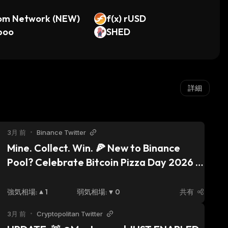
om Network (NEW)
f(x) rUSD
boo
SHED
詳細
3月 前
•
Binance Twitter
Mine. Collect. Win. 🍕 New to Binance 
Pool? Celebrate Bitcoin Pizza Day 2026 
by mining $BTC, collecting Pizza Slices & 
sharing in $USDC rewards from 2 reward 
強気相場
:
1
弱気相場
:
0
共有
pools! Find out more →
3月 前
•
Cryptopolitan Twitter