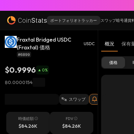
ポートフォリオトラッカー
スワップ
暗号通貨
Fraxtal Bridged USDC
概況
保有
USDC
(Fraxtal) 価格
#6899
価格
$0.9996
0
%
฿0.0000154
スワップ
時価総額
FDV
$84.26K
$84.26K