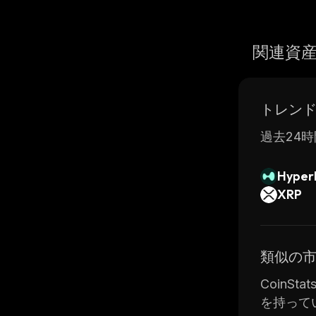
関連資
トレン
過去24時
Hyperl
XRP
類似の
CoinSt
を持って