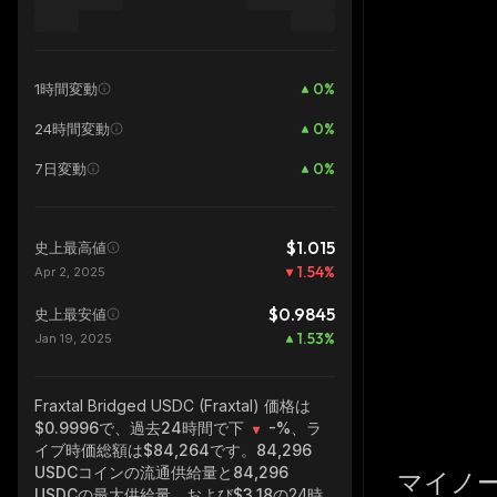
0
%
1時間変動
0
%
24時間変動
0
%
7日変動
$1.015
史上最高値
1.54
%
Apr 2, 2025
$0.9845
史上最安値
1.53
%
Jan 19, 2025
Fraxtal Bridged USDC (Fraxtal)
価格は
$0.9996で、過去24時間で下
-%
、ラ
イブ時価総額は
$84,264
です。
84,296
USDC
コインの流通供給量と
84,296
マイノ
USDC
の最大供給量、および
$3.18
の24時