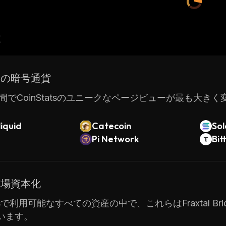
産
ドの暗号通貨
間でCoinStatsのユニークなページビューが最も大き
iquid
Catecoin
So
Pi Network
Bit
市場資本化
atsで利用可能なすべての資産の中で、これらはFraxtal Brid
います。