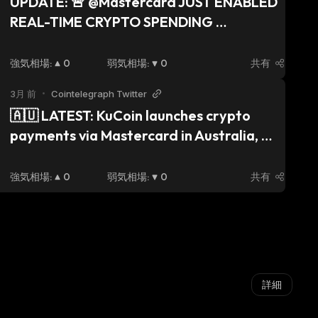
UPDATE: 🚨 @Mastercard JUST ENABLED 
REAL-TIME CRYPTO SPENDING 
@kucoincom users in Australia can now 
spend $USDC directly through 
強気相場
:
0
弱気相場
:
0
共有
Mastercard with instant conversion at 
3月 前
•
Cointelegraph Twitter
checkout No more selling crypto first → 
🇦🇺 LATEST: KuCoin launches crypto 
transferring to bank → then spending 
payments via Mastercard in Australia, 
This changes everything for crypto 
letting users spend $USDC with real-time 
adoption 🔥
conversion at checkout.
強気相場
:
0
弱気相場
:
0
共有
詳細