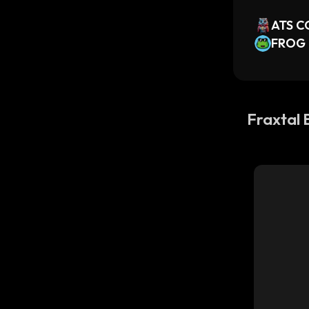
ATS C
FROG
Fraxtal