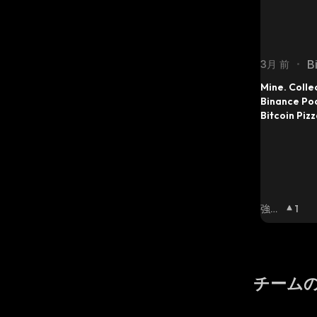
B
3月 前
•
Mine. Collec
Binance Poo
Bitcoin Piz
mining $BTC
Slices & sha
rewards fro
Find out m
強気
1
相場
:
チーム