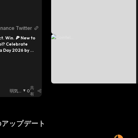
inance Twitter
t. Win. 🍕 New to 
l? Celebrate 
za Day 2026 by 
, collecting Pizza 
ring in $USDC 
m 2 reward pools! 
ore →
共
弱気
0
有
相場
:
のアップデート