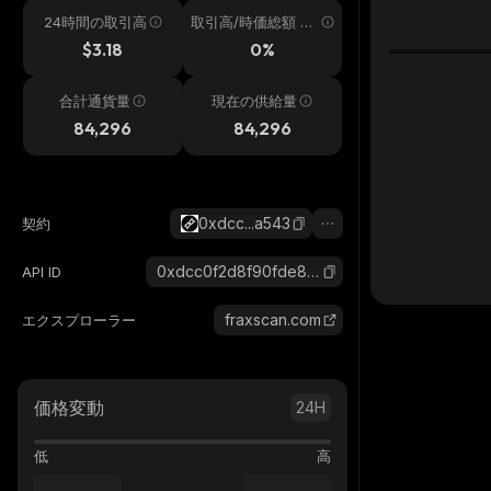
24時間の取引高
取引高/時価総額 24
h
$3.18
0%
合計通貨量
現在の供給量
84,296
84,296
0xdcc...a543
契約
0xdcc0f2d8f90fde85b10ac1c8ab57dc0ae946a543_fraxtal
API ID
fraxscan.com
エクスプローラー
価格変動
24H
低
高