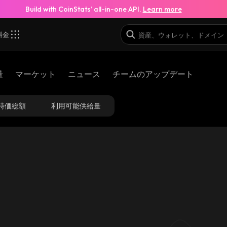
Build with CoinStats’ all-in-one API.
Learn more
料金
量
マーケット
ニュース
チームのアップデート
時価総額
利用可能供給量