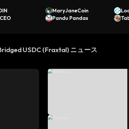
OIN
MaryJaneCoin
Lo
 CEO
Pandu Pandas
Ta
 Bridged USDC (Fraxtal) ニュース