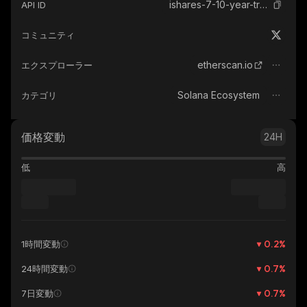
ishares-7-10-year-treasury-bond-etf-ondo-tokenized
API ID
コミュニティ
etherscan.io
エクスプローラー
Solana Ecosystem
カテゴリ
価格変動
24H
低
高
0.2
%
1時間変動
0.7
%
24時間変動
0.7
%
7日変動