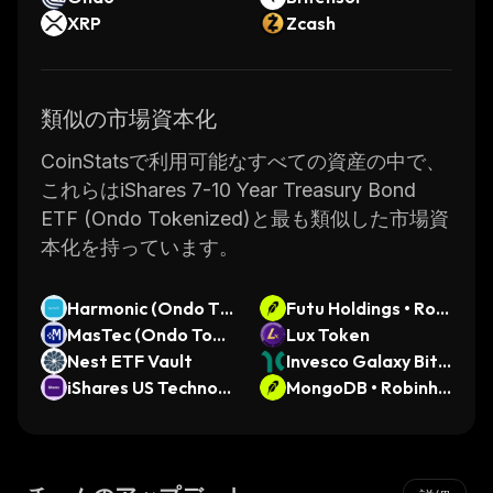
XRP
Zcash
類似の市場資本化
CoinStatsで利用可能なすべての資産の中で、
これらはiShares 7-10 Year Treasury Bond
ETF (Ondo Tokenized)と最も類似した市場資
本化を持っています。
Harmonic (Ondo To
Futu Holdings • Robi
kenized)
MasTec (Ondo Toke
nhood Token
Lux Token
nized)
Nest ETF Vault
Invesco Galaxy Bitc
iShares US Technolo
oin ETF (Dinari Tok
MongoDB • Robinho
gy ETF (Ondo Toke
enized ETF)
od Token
nized)