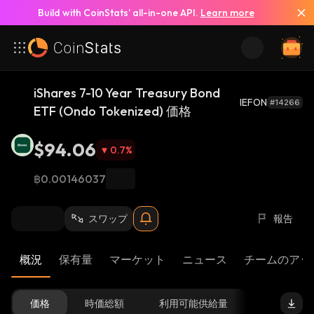
Build with CoinStats’ all-in-one API.
Learn more
iShares 7-10 Year Treasury Bond
IEFON
#14266
ETF (Ondo Tokenized) 価格
$94.06
0.7
%
฿0.00146037
スワップ
報告
概況
保有量
マーケット
ニュース
チームのアッ
価格
時価総額
利用可能供給量