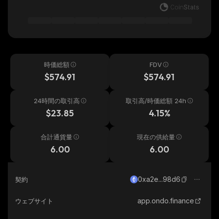
時価総額
FDV
$574.91
$574.91
24時間の取引高
取引高/時価総額 24h
$23.85
4.15%
合計通貨量
現在の供給量
6.00
6.00
0xa2e...98d6
契約
app.ondo.finance
ウェブサイト