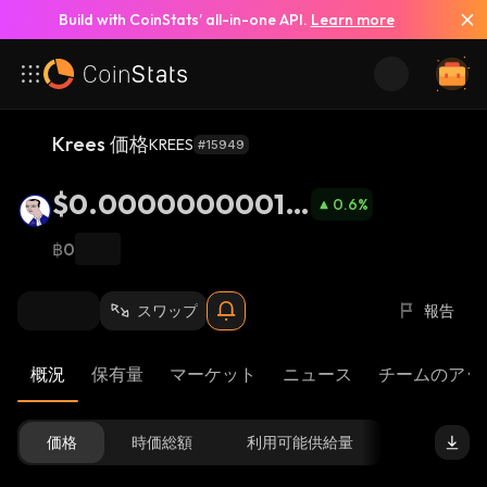
Build with CoinStats’ all-in-one API.
Learn more
Krees 価格
KREES
#15949
$0.00000000016
0.6
%
79
฿0
スワップ
報告
概況
保有量
マーケット
ニュース
チームのアッ
価格
時価総額
利用可能供給量