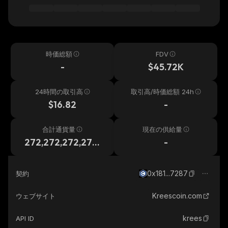
時価総額
FDV
-
$45.72K
24時間の取引高
取引高/時価総額 24h
$16.82
-
合計通貨量
現在の供給量
272,272,272,272,
-
272
0x181...7287
契約
Kreescoin.com
ウェブサイト
krees
API ID