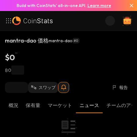
Build with CoinStats’ all-in-one API.
Learn more
mantra-dao 価格
mantra-dao
#0
$0
฿0
スワップ
報告
概況
保有量
マーケット
ニュース
チームのアッ