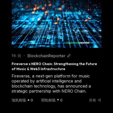
BlockchainReporter
1年 前
•
Fireverse x NERO Chain: Strengthening the Future 
of Music & Web3 Infrastructure
Fireverse, a next-gen platform for music
operated by artificial intelligence and
blockchain technology, has announced a
strategic partnership with NERO Chain.
強気相場
:
0
弱気相場
:
0
共有