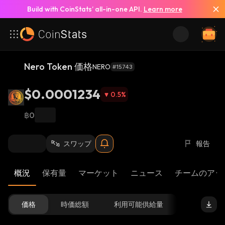
Build with CoinStats’ all-in-one API.
Learn more
Nero Token 価格
NERO
#15743
$0.0001234
0.5
%
฿0
スワップ
報告
概況
保有量
マーケット
ニュース
チームのアッ
価格
時価総額
利用可能供給量