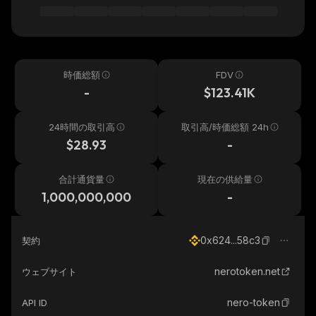
時価総額
FDV
-
$123.41K
24時間の取引高
取引高/時価総額 24h
$28.93
-
合計通貨量
現在の供給量
1,000,000,000
-
0x624...58c3
契約
nerotoken.net
ウェブサイト
nero-token
API ID