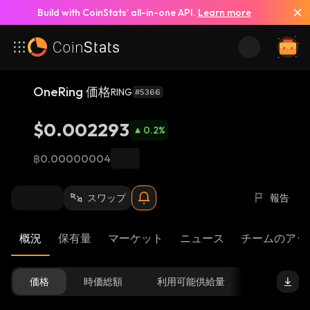
Build with CoinStats’ all-in-one API.
Learn more
OneRing 価格
RING
#5366
$0.002293
0.2
%
฿0.00000004
スワップ
報告
概況
保有量
マーケット
ニュース
チームのアッ
価格
時価総額
利用可能供給量