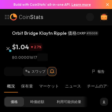
Build with CoinStats’ all-in-one API.
Learn more
Orbit Bridge Klaytn Ripple 価格
OXRP
#15009
$1.04
2.7
%
฿0.00001617
スワップ
報告
概況
保有量
マーケット
ニュース
チームのアッ
価格
時価総額
利用可能供給量