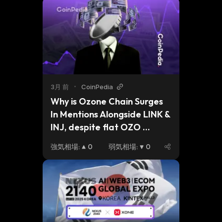
3月 前
•
CoinPedia
Why is Ozone Chain Surges 
In Mentions Alongside LINK & 
INJ, despite flat OZO 
prices?
強気相場
:
0
弱気相場
:
0