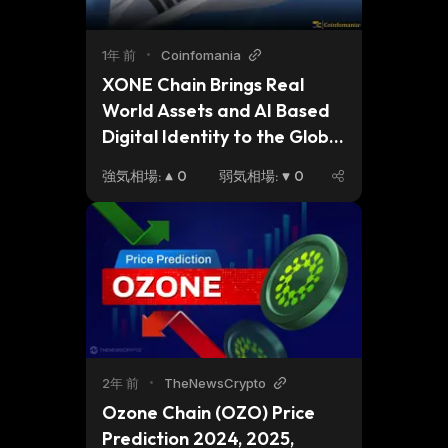
1年 前
•
Coinfomania
XONE Chain Brings Real 
World Assets and AI Based 
Digital Identity to the Global 
Stage at Nexus 2140 Expo in 
強気相場
:
0
弱気相場
:
0
South Korea
2年 前
•
TheNewsCrypto
Ozone Chain (OZO) Price 
Prediction 2024, 2025, 