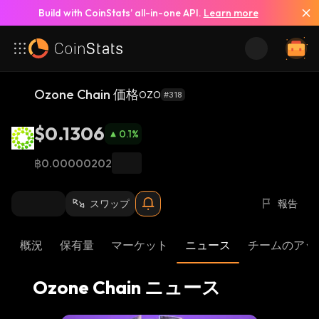
Build with CoinStats’ all-in-one API.
Learn more
すべてのニュースを見る
Ozone Chain 価格
OZO
#318
$0.1306
0.1
%
฿0.00000202
スワップ
報告
概況
保有量
マーケット
ニュース
チームのアッ
Ozone Chain ニュース