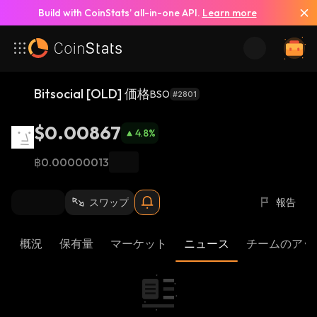
Build with CoinStats’ all-in-one API.
Learn more
Bitsocial [OLD] 価格
BSO
#2801
$0.00867
4.8
%
฿0.00000013
スワップ
報告
概況
保有量
マーケット
ニュース
チームのアッ