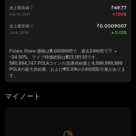
₹49.77
史上最高値
100
%
Feb 13, 2021
₹0.0009007
史上最安値
0.01
%
Jul 8, 2026
Polaris Share
価格は₹0.0009005で、過去24時間で下
-34.50%
、ライブ時価総額は
₹523,181.55
です。
580,994,747 POLA
コインの流通供給量と
4,599,999,999
POLA
の最大供給量、および
₹115.01K
の24時間取引量がありま
す。
マイノート