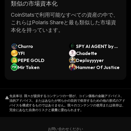
類似の市場資本化
CoinStatsで利用可能なすべての資産の中で、
これらはPolaris Shareと最も類似した市場資
本化を持っています。
Churro
SPY AI AGENT by Vi
YFI
rtuals
Chadette
PEPE GOLD
Deployyyyer
Mir Token
Hammer Of Justice
免責事項
.
我々が提供するコンテンツの一部が、コイン価格の金融アドバイス、
法的アドバイス、またはあなたが何らかの目的で依存するための他の形式のアド
バイスを構成するものではありません。我々のコンテンツの使用または依存は、
完全にあなた自身のリスクと裁量に委ねられます。
お問い合わせください