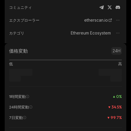
コミュニティ
etherscan.io
エクスプローラー
Ethereum Ecosystem
カテゴリ
価格変動
24H
低
高
0
%
1時間変動
34.5
%
24時間変動
99.7
%
7日変動