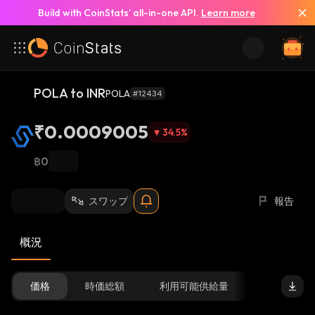
Build with CoinStats’ all-in-one API.
Learn more
POLA to INR
POLA
#12434
₹0.0009005
34.5
%
฿0
スワップ
報告
概況
価格
時価総額
利用可能供給量