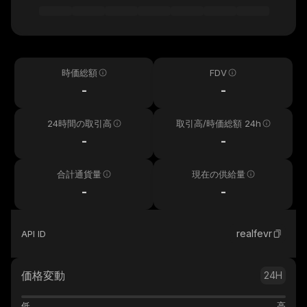
時価総額
FDV
-
-
24時間の取引高
取引高/時価総額 24h
-
-
合計通貨量
現在の供給量
-
-
realfevr
API ID
価格変動
24H
低
高