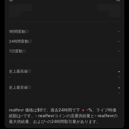
1時間変動
24時間変動
7日変動
-
史上最高値
-
-
史上最安値
-
realfevr
価格は$0で、過去24時間で下
-%
、ライブ時価
総額は
-
です。
- realfevr
コインの流通供給量と
- realfevr
の
最大供給量、および
-
の24時間取引量があります。