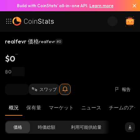
Build with CoinStats’ all-in-one API.
Learn more
realfevr 価格
realfevr
#0
$0
฿0
スワップ
報告
概況
保有量
マーケット
ニュース
チームのアッ
価格
時価総額
利用可能供給量