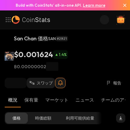
Build with CoinStats’ all-in-one API.
Learn more
San Chan 価格
SAN
#2921
$0.001624
1.4
%
฿0.00000002
スワップ
報告
概況
保有量
マーケット
ニュース
チームのアッ
価格
時価総額
利用可能供給量