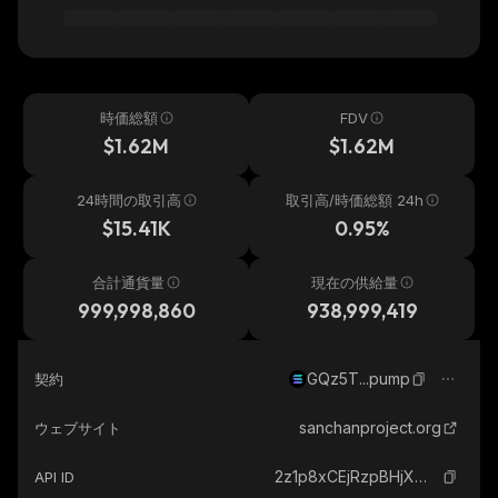
時価総額
FDV
$1.62M
$1.62M
24時間の取引高
取引高/時価総額 24h
$15.41K
0.95%
合計通貨量
現在の供給量
999,998,860
938,999,419
GQz5T...pump
契約
sanchanproject.org
ウェブサイト
2z1p8xCEjRzpBHjXWrx4tJnz7BFL6z7NnvbCxH7bpump_solana
API ID