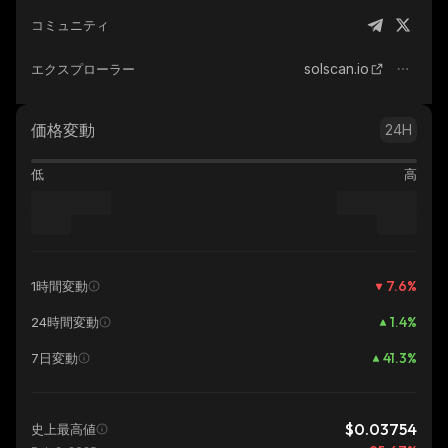
コミュニティ
solscan.io
エクスプローラー
価格変動
24H
低
高
7.6
%
1時間変動
1.4
%
24時間変動
41.3
%
7日変動
$0.03754
史上最高値