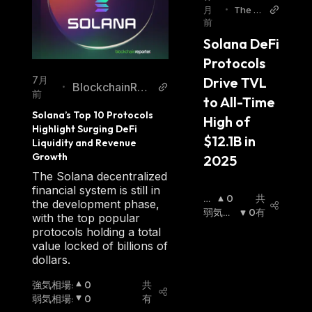
月
•
The Bit
前
Journa
l
Solana DeFi 
Protocols 
Drive TVL 
7月
BlockchainRep
•
前
to All-Time 
orter
Solana’s Top 10 Protocols 
High of 
Highlight Surging DeFi 
$12.1B in 
Liquidity and Revenue 
Growth
2025
The Solana decentralized
financial system is still in
強
0
共
the development phase,
気
弱気相
0
有
with the top popular
相
場
:
protocols holding a total
場
:
value locked of billions of
dollars.
強気相場
:
0
共
弱気相場
:
0
有