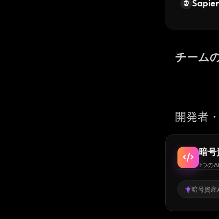
Sapien
チーム
開発者・
暗号
1つのA
暗号資産A