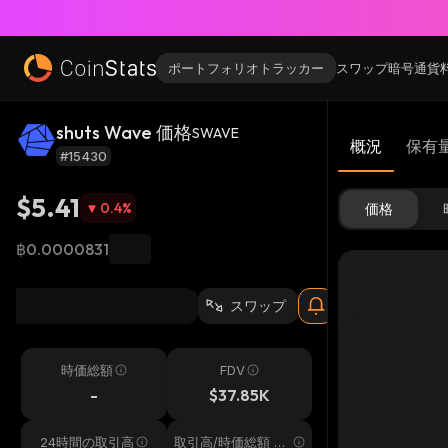
ポートフォリオトラッカー
スワップ
暗号通貨
shuts Wave 価格
SWAVE
概況
保有
#15430
$5.41
0.4
%
価格
฿0.0000831
スワップ
時価総額
FDV
-
$37.85K
24時間の取引高
取引高/時価総額 24