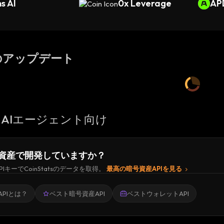
s AI
0x Leverage
AP
のアップデート
AIエージェント向け
資産で開発していますか？
PIキーでCoinStatsのデータを取得。
最高の暗号資産APIを見る
PIとは？
ベスト暗号資産API
ベストウォレットAPI