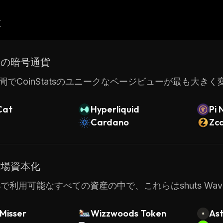
産
ドの暗号通貨
間でCoinStatsのユニークなページビューが最も大き
Cat
Hyperliquid
Pi 
Cardano
Zc
市場資本化
tatsで利用可能なすべての資産の中で、これらはshuts
Misser
Wizzwoods Token
Ast