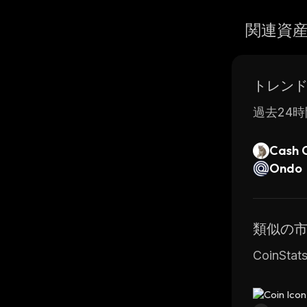
関連資
トレン
過去24時
Cash 
Ondo
類似の
CoinS