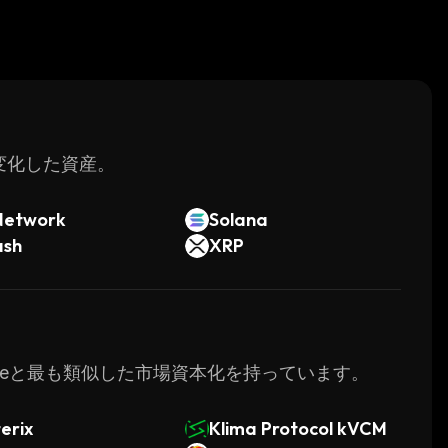
く変化した資産。
Network
Solana
ash
XRP
 Waveと最も類似した市場資本化を持っています。
erix
Klima Protocol kVCM