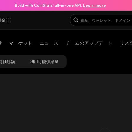
Build with CoinStats’ all-in-one API.
Learn more
料金
量
マーケット
ニュース
チームのアップデート
リスク
時価総額
利用可能供給量