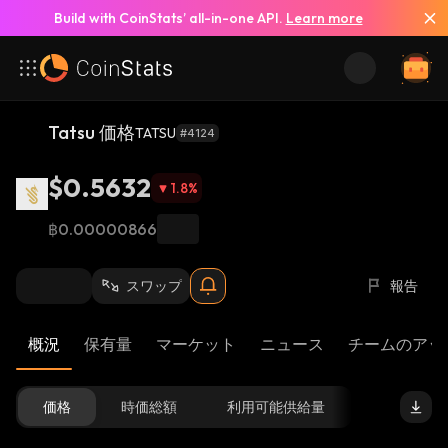
Build with CoinStats’ all-in-one API.
Learn more
Tatsu 価格
TATSU
#4124
$0.5632
1.8
%
฿0.00000866
スワップ
報告
概況
保有量
マーケット
ニュース
チームのアッ
価格
時価総額
利用可能供給量