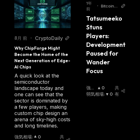
1年
•
Bitcoin
前
World
Tatsumeeko 
Stuns 
Players: 
CryptoDaily
8月 前
•
Development 
Why ChipForge Might 
Paused for 
Become the Home of the 
Next Generation of Edge-
Wander 
AI Chips
Focus
A quick look at the
semiconductor
強気
0
共
landscape today and
相場
弱気相場
:
:
0
有
one can see that the
sector is dominated by
a few players, making
custom chip design an
arena of sky-high costs
and long timelines.
強気相場
:
0
共