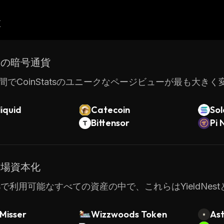
産
ドの暗号通貨
間でCoinStatsのユニークなページビューが最も大き
iquid
Catecoin
So
Bittensor
Pi 
市場資本化
tatsで利用可能なすべての資産の中で、これらはYield
Misser
Wizzwoods Token
Ast