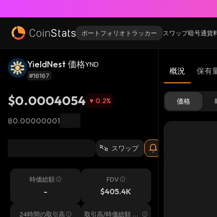
ポートフォリオトラッカー
スワップ
暗号通貨
YieldNest 価格
YND
概況
保有
#16167
$0.0004054
0.2
%
価格
฿0.00000001
スワップ
時価総額
FDV
-
$405.4K
24時間の取引高
取引高/時価総額 24