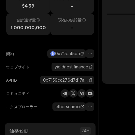
h
$4.39
-
合計通貨量
現在の供給量
1,000,000,000
-
0x715...45ba
契約
yieldnest.finance
ウェブサイト
0x7159cc276d7d17ab4b3beb19959e1f39368a45ba_ethereum
API ID
コミュニティ
etherscan.io
エクスプローラー
価格変動
24H