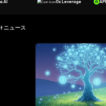
s AI
0x Leverage
AP
est ニュース