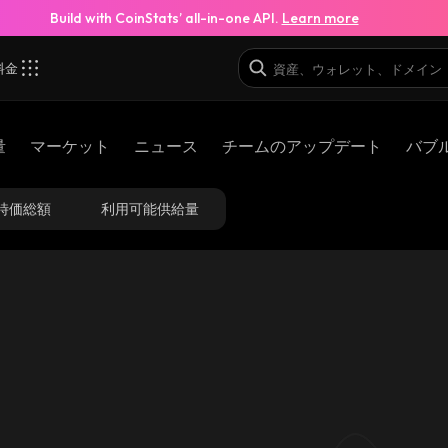
Build with CoinStats’ all-in-one API.
Learn more
料金
量
マーケット
ニュース
チームのアップデート
バブ
時価総額
利用可能供給量