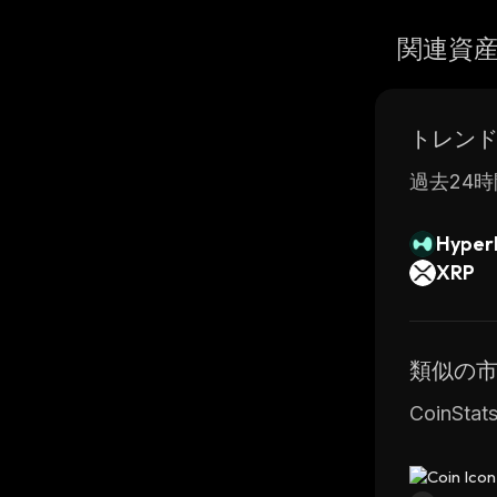
関連資
トレン
過去24時
Hyperl
XRP
類似の
CoinS