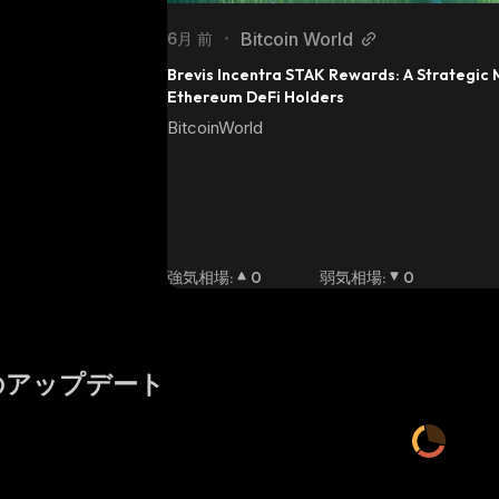
Bitcoin World
6月 前
•
Brevis Incentra STAK Rewards: A Strategic 
Ethereum DeFi Holders
BitcoinWorld
強気相場
:
0
弱気相場
:
0
のアップデート