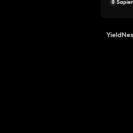
Sapien
YieldN