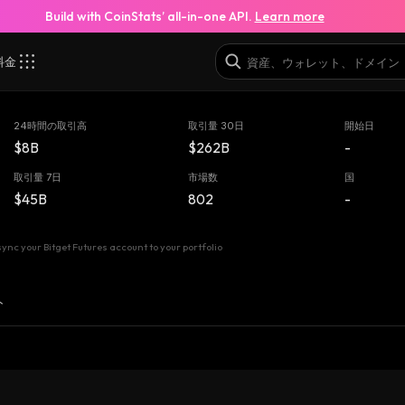
Build with CoinStats’ all-in-one API.
Learn more
料金
24時間の取引高
取引量 30日
開始日
$8B
$262B
-
取引量 7日
市場数
国
$45B
802
-
ync your Bitget Futures account to your portfolio
ト