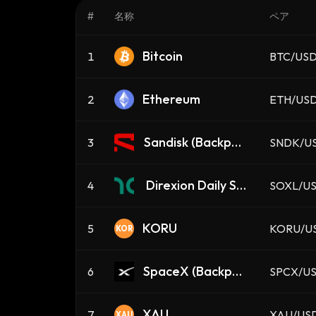
#
名称
ペア
Bitcoin
1
BTC/US
Ethereum
2
ETH/US
Sandisk (Backpac
3
SNDK/U
k Securities)
Direxion Daily Se
4
SOXL/U
miconductor Bull
3X ETF (Dinari To
KORU
5
KORU/U
KOR
kenized ETF)
SpaceX (Backpac
6
SPCX/U
k Securities)
XAU
7
XAU/US
XAU