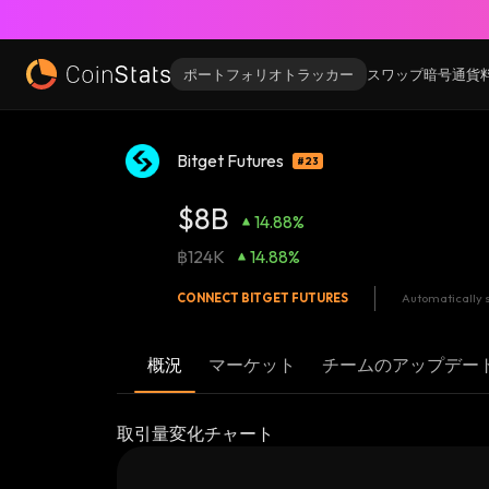
ポートフォリオトラッカー
スワップ
暗号通貨
Bitget Futures
#23
$8B
14.88%
฿124K
14.88%
CONNECT
BITGET FUTURES
Automatically s
概況
マーケット
チームのアップデー
取引量変化チャート