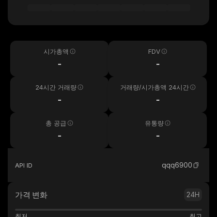
시가총액
FDV
-
-
24시간 거래량
거래량/시가총액 24시간
-
-
총 공급
유통량
-
-
qqq6900
API ID
가격 변화
24H
최저
최고