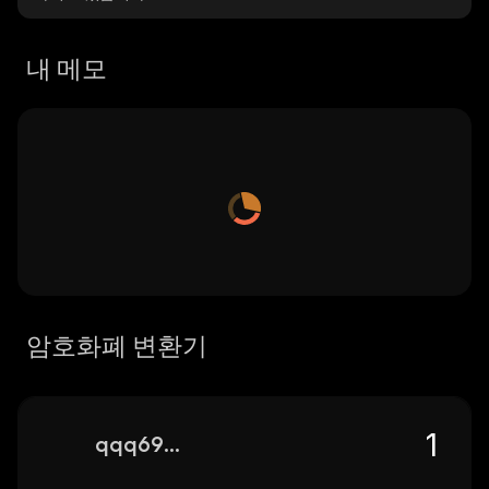
내 메모
암호화폐 변환기
qqq6900