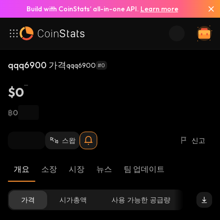
Build with CoinStats’ all-in-one API.
Learn more
qqq6900 가격
qqq6900
#0
$0
฿0
스왑
신고
개요
소장
시장
뉴스
팀 업데이트
가격
시가총액
사용 가능한 공급량