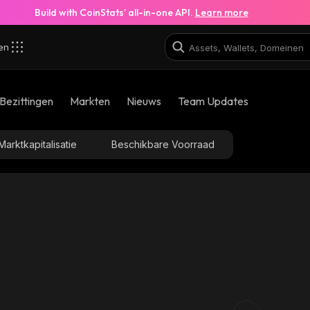
Build with CoinStats’ all-in-one API.
Learn more
zen
Bezittingen
Markten
Nieuws
Team Updates
Marktkapitalisatie
Beschikbare Voorraad