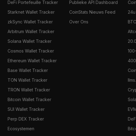
DeFi Portefeuille Tracker
Publieke API Dashboard
Coi
Starknet Wallet Tracker
CoinStats Nieuws Feed
24u
zkSync Wallet Tracker
Over Ons
BTC
Arbitrum Wallet Tracker
Alt
Solana Wallet Tracker
20.
Cosmos Wallet Tracker
100
Ethereum Wallet Tracker
400
Base Wallet Tracker
Coi
TON Wallet Tracker
llms
TRON Wallet Tracker
Cry
Bitcoin Wallet Tracker
Sol
SUI Wallet Tracker
EVM
Perp DEX Tracker
DeF
Ecosystemen
Bitc