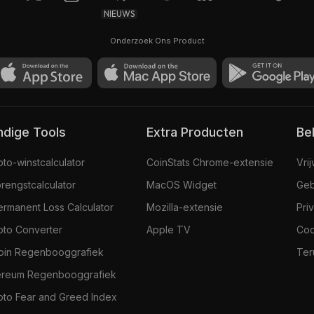
NIEUWS
Onderzoek Ons Product
andige Tools
Extra Producten
Be
pto-winstcalculator
CoinStats Chrome-extensie
Vri
rengstcalculator
MacOS Widget
Geb
ermanent Loss Calculator
Mozilla-extensie
Pri
pto Converter
Apple TV
Coo
coin Regenbooggrafiek
Ter
ereum Regenbooggrafiek
pto Fear and Greed Index