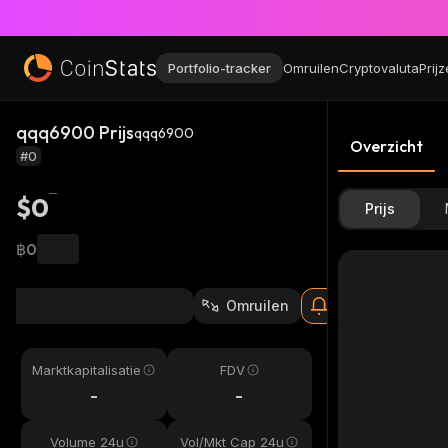
Portfolio-tracker
Omruilen
Cryptovaluta
Prij
qqq6900 Prijs
qqq6900
Overzicht
#0
$0
Prijs
฿0
Omruilen
Marktkapitalisatie
FDV
-
-
Volume 24u
Vol/Mkt Cap 24u