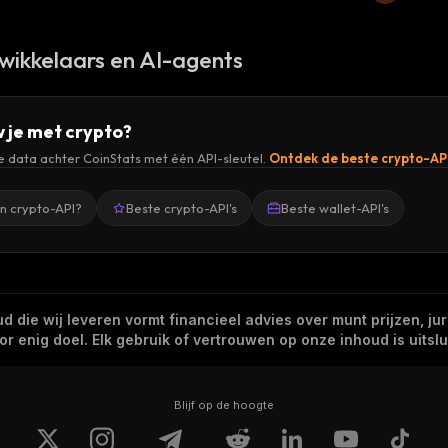
wikkelaars en AI-agents
 je met crypto?
de data achter CoinStats met één API-sleutel.
Ontdek de beste crypto-AP
en crypto-API?
Beste crypto-API's
Beste wallet-API's
 die wij leveren vormt financieel advies over munt prijzen, jur
 enig doel. Elk gebruik of vertrouwen op onze inhoud is uitslui
Blijf op de hoogte