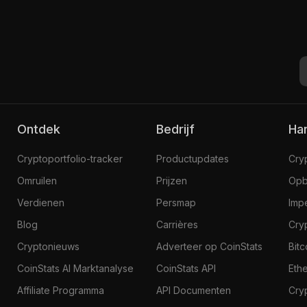
Ontdek
Bedrijf
H
Cryptoportfolio-tracker
Productupdates
Cry
Omruilen
Prijzen
Opb
Verdienen
Persmap
Imp
Blog
Carrières
Cry
Cryptonieuws
Adverteer op CoinStats
Bit
CoinStats AI Marktanalyse
CoinStats API
Eth
Affiliate Programma
API Documenten
Cry