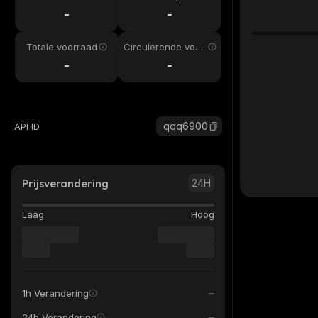
-
-
Totale voorraad
Circulerende voor
raad
-
-
qqq6900
API ID
Prijsverandering
24H
Laag
Hoog
1h Verandering
24h Verandering