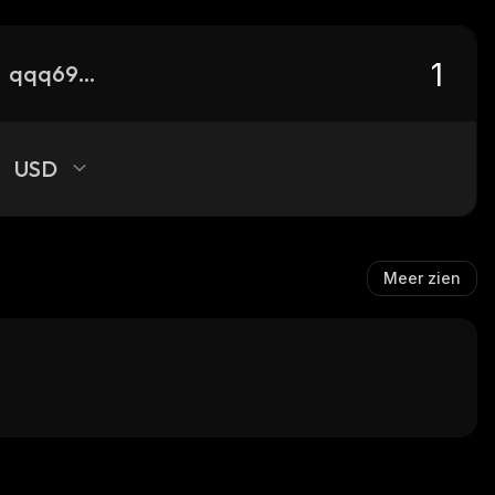
qqq6900
USD
Meer zien