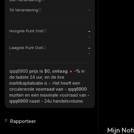
7d Verandering
-
Hoogste Punt Ooit
-
-
Laagste Punt Ooit
-
qqq6900
prijs is $0, omlaag
-%
in
de laatste 24 uur, en de live
marktkapitalisatie is
-
. Het heeft een
circulerende
voorraad van
- qqq6900
munten en een maximale voorraad van
-
qqq6900
naast
-
24u handelsvolume.
Rapporteer
Mijn Noti