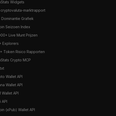
nStats Widgets
 cryptovaluta-marktrapport
 Dominantie Grafiek
coin Seizoen Index
000+ Live Munt Prijzen
+ Explorers
+ Token Risico Rapporten
nStats Crypto MCP
.txt
pto Wallet API
ana Wallet API
 Wallet API
i API
oin (xPub) Wallet API