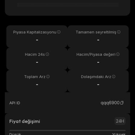
Piyasa Kapitalizasyonu
Tamamen seyreltilmiş
-
-
Hacim 24s
Hacim/Piyasa değeri
-
-
Toplam Arz
Dolaşımdaki Arz
-
-
qqq6900
API ID
Fiyat değişimi
24H
Düşük
Yüksek