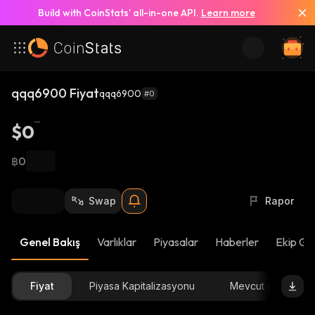
Build with CoinStats’ all-in-one API.
Learn more
qqq6900 Fiyat
qqq6900
#0
$0
฿0
Swap
Rapor
Genel Bakış
Varlıklar
Piyasalar
Haberler
Ekip Gü
Fiyat
Piyasa Kapitalizasyonu
Mevcut arz