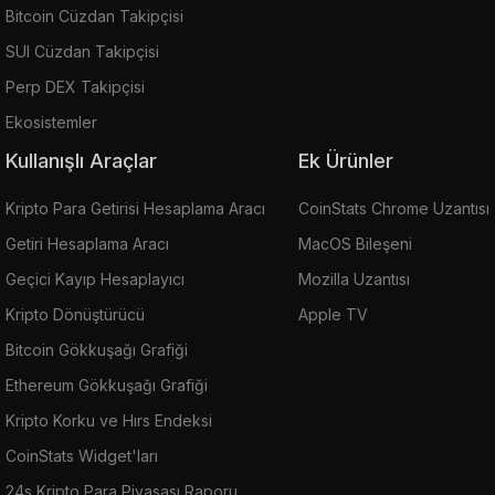
Bitcoin Cüzdan Takipçisi
SUI Cüzdan Takipçisi
Perp DEX Takipçisi
Ekosistemler
Kullanışlı Araçlar
Ek Ürünler
Kripto Para Getirisi Hesaplama Aracı
CoinStats Chrome Uzantısı
Getiri Hesaplama Aracı
MacOS Bileşeni
Geçici Kayıp Hesaplayıcı
Mozilla Uzantısı
Kripto Dönüştürücü
Apple TV
Bitcoin Gökkuşağı Grafiği
Ethereum Gökkuşağı Grafiği
Kripto Korku ve Hırs Endeksi
CoinStats Widget'ları
24s Kripto Para Piyasası Raporu