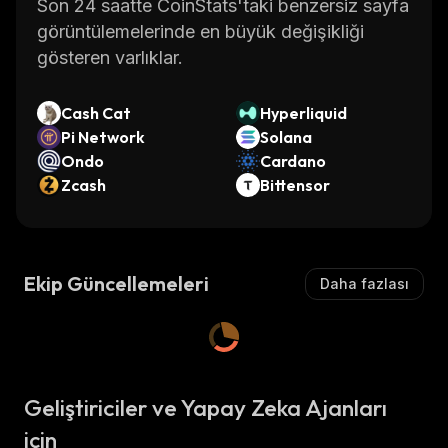
Son 24 saatte CoinStats'taki benzersiz sayfa
görüntülemelerinde en büyük değişikliği
gösteren varlıklar.
Cash Cat
Hyperliquid
Pi Network
Solana
Ondo
Cardano
Zcash
Bittensor
Ekip Güncellemeleri
Daha fazlası
Geliştiriciler ve Yapay Zeka Ajanları
için