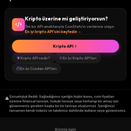
Kripto üzerine mi geliştiriyorsun?
Tek bir API anahtarıyla CoinStats'in verilerine ulaşın.
En iyi kripto API'sini keşfedin
Kripto API
Kripto API nedir?
En İyi Kripto API'leri
En İyi Cüzdan API'leri
Sorumluluk Reddi
.
Sağladığımız içeriğin hiçbir kısmı, coin fiyatları
üzerine finansal tavsiye, hukuki tavsiye veya herhangi bir amaç için
güvenmeniz gereken başka bir tür tavsiye oluşturmaz. İçeriğimizi
tamamen kendi riskiniz ve takdiriniz dahilinde kullanır veya güvenirsiniz.
Bizimle kalın