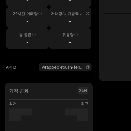
24시간 거래량
거래량/시가총액 24
시간
-
-
총 공급
유통량
-
-
wrapped-roush-fenway-keselowski-kayen
API ID
가격 변화
24H
최저
최고