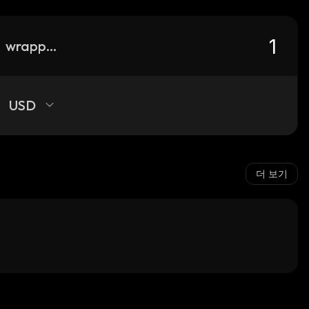
wrapped-roush-fenway-keselowski-kayen
USD
더 보기