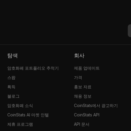
탐색
회사
암호화폐 포트폴리오 추적기
제품 업데이트
스왑
가격
획득
홍보 자료
블로그
채용 정보
암호화폐 소식
CoinStats에서 광고하기
CoinStats AI 마켓 인텔
CoinStats API
제휴 프로그램
API 문서