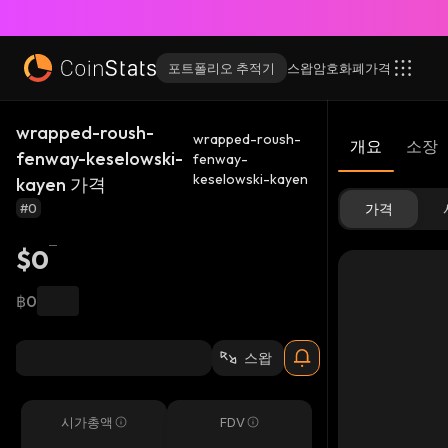
포트폴리오 추적기
스왑
암호화폐
가격
wrapped-roush-
wrapped-roush-
개요
소장
fenway-keselowski-
fenway-
keselowski-kayen
kayen 가격
#0
가격
$0
฿0
스왑
시가총액
FDV
-
-