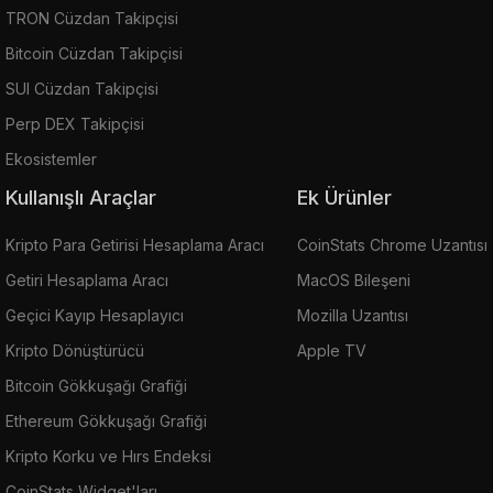
TRON Cüzdan Takipçisi
Bitcoin Cüzdan Takipçisi
SUI Cüzdan Takipçisi
Perp DEX Takipçisi
Ekosistemler
Kullanışlı Araçlar
Ek Ürünler
Kripto Para Getirisi Hesaplama Aracı
CoinStats Chrome Uzantısı
Getiri Hesaplama Aracı
MacOS Bileşeni
Geçici Kayıp Hesaplayıcı
Mozilla Uzantısı
Kripto Dönüştürücü
Apple TV
Bitcoin Gökkuşağı Grafiği
Ethereum Gökkuşağı Grafiği
Kripto Korku ve Hırs Endeksi
CoinStats Widget'ları