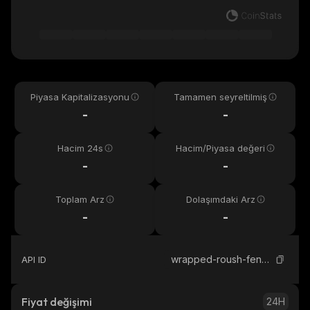
Piyasa Kapitalizasyonu
Tamamen seyreltilmiş
-
-
Hacim 24s
Hacim/Piyasa değeri
-
-
Toplam Arz
Dolaşımdaki Arz
-
-
wrapped-roush-fenway-keselowski-kayen
API ID
Fiyat değişimi
24H