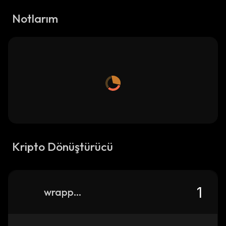
Notlarım
Kripto Dönüştürücü
wrapped-roush-fenway-keselowski-kayen