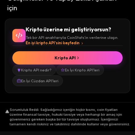
için
Kripto üzerine mi geliştiriyorsun?
Tek bir API anahtarıyla CoinStats'in verilerine ulaşın.
En iyi kripto API'sini keşfedin
Kripto API
Kripto API nedir?
En İyi Kripto API'leri
En İyi Cüzdan API'leri
Sorumluluk Reddi
.
Sağladığımız içeriğin hiçbir kısmı, coin fiyatları
üzerine finansal tavsiye, hukuki tavsiye veya herhangi bir amaç için
güvenmeniz gereken başka bir tür tavsiye oluşturmaz. İçeriğimizi
tamamen kendi riskiniz ve takdiriniz dahilinde kullanır veya güvenirsiniz.