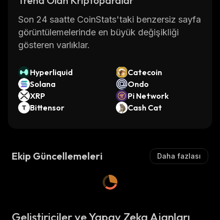
Trend Olan Kriptoparalar
Son 24 saatte CoinStats'taki benzersiz sayfa
görüntülemelerinde en büyük değişikliği
gösteren varlıklar.
Hyperliquid
Catecoin
Solana
Ondo
XRP
Pi Network
Bittensor
Cash Cat
Ekip Güncellemeleri
Daha fazlası
Geliştiriciler ve Yapay Zeka Ajanları