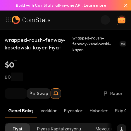
Build with CoinStats’ all-in-one API.
Learn more
wrapped-roush-
wrapped-roush-fenway-
fenway-keselowski-
#0
keselowski-kayen Fiyat
kayen
$0
฿0
Swap
Rapor
Genel Bakış
Varlıklar
Piyasalar
Haberler
Ekip Gü
Fiyat
Piyasa Kapitalizasyonu
Mevcut arz