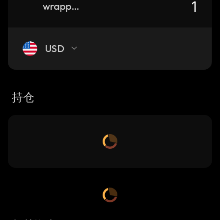
wrapped-roush-fenway-keselowski-kayen
USD
持仓