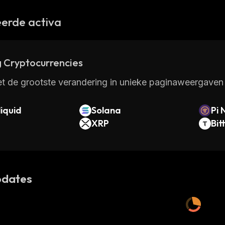
erde activa
 Cryptocurrencies
t de grootste verandering in unieke paginaweergaven 
iquid
Solana
Pi 
XRP
Bit
dates