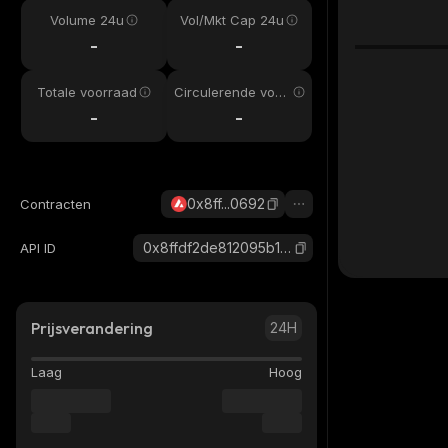
Volume 24u
Vol/Mkt Cap 24u
-
-
Totale voorraad
Circulerende voor
raad
-
-
0x8ff...0692
Contracten
0x8ffdf2de812095b1d19cb146e4c004587c0a0692_avax
API ID
Prijsverandering
24H
Laag
Hoog