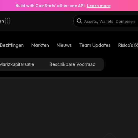
Build with CoinStats’ all-in-one API.
Learn more
zen
Bezittingen
Markten
Nieuws
Team Updates
Risico's 
Marktkapitalisatie
Beschikbare Voorraad