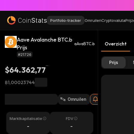
Portfolio-tracker
Omruilen
Cryptovaluta
Prij
Aave Avalanche BTC.b
Overzicht
aAvaBTC.b
Prijs
#21726
Prijs
$64.362,77
฿1,00023744
Omruilen
Marktkapitalisatie
FDV
-
-