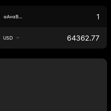
aAvaBTC.b
USD