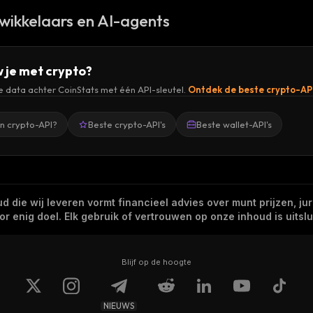
wikkelaars en AI-agents
 je met crypto?
de data achter CoinStats met één API-sleutel.
Ontdek de beste crypto-AP
en crypto-API?
Beste crypto-API's
Beste wallet-API's
 die wij leveren vormt financieel advies over munt prijzen, jur
 enig doel. Elk gebruik of vertrouwen op onze inhoud is uitslui
Blijf op de hoogte
NIEUWS