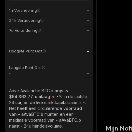
1h Verandering
24h Verandering
7d Verandering
-
Hoogste Punt Ooit
-
-
Laagste Punt Ooit
-
Aave Avalanche BTC.b
prijs is
$64.362,77, omlaag
-%
in de laatste
24 uur, en de live marktkapitalisatie is
-
.
Het heeft een circulerende
voorraad
van
- aAvaBTC.b
munten en een
maximale voorraad van
- aAvaBTC.b
naast
-
24u handelsvolume.
Mijn Noti