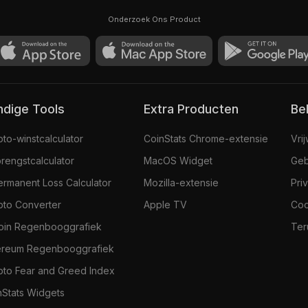
Onderzoek Ons Product
andige Tools
Extra Producten
Be
pto-winstcalculator
CoinStats Chrome-extensie
Vri
rengstcalculator
MacOS Widget
Geb
ermanent Loss Calculator
Mozilla-extensie
Pri
pto Converter
Apple TV
Coo
coin Regenbooggrafiek
Ter
ereum Regenbooggrafiek
pto Fear and Greed Index
nStats Widgets