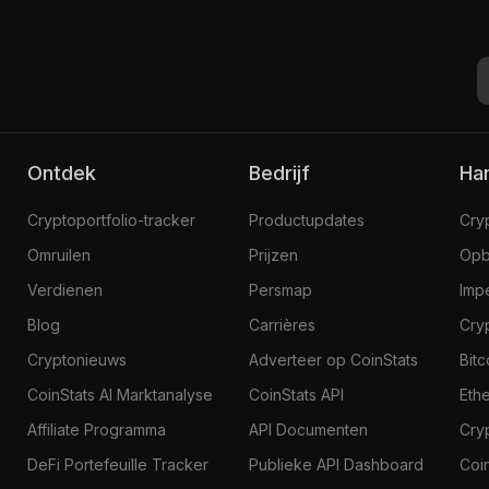
Ontdek
Bedrijf
H
Cryptoportfolio-tracker
Productupdates
Cry
Omruilen
Prijzen
Opb
Verdienen
Persmap
Imp
Blog
Carrières
Cry
Cryptonieuws
Adverteer op CoinStats
Bit
CoinStats AI Marktanalyse
CoinStats API
Eth
Affiliate Programma
API Documenten
Cry
DeFi Portefeuille Tracker
Publieke API Dashboard
Coi