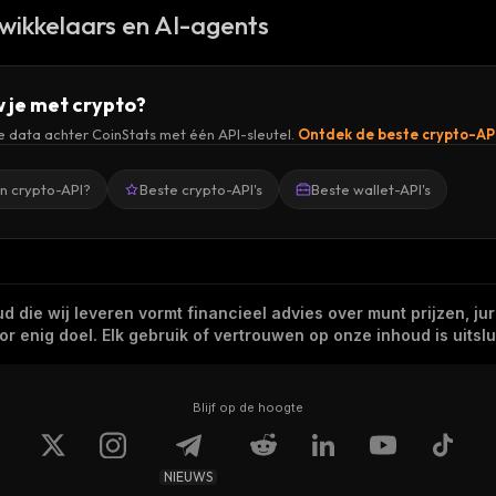
wikkelaars en AI-agents
 je met crypto?
de data achter CoinStats met één API-sleutel.
Ontdek de beste crypto-AP
en crypto-API?
Beste crypto-API's
Beste wallet-API's
 die wij leveren vormt financieel advies over munt prijzen, jur
 enig doel. Elk gebruik of vertrouwen op onze inhoud is uitslui
Blijf op de hoogte
NIEUWS