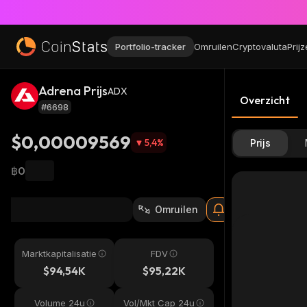
Portfolio-tracker
Omruilen
Cryptovaluta
Prij
Adrena Prijs
ADX
Overzicht
#6698
$0,00009569
5,4
%
Prijs
฿0
Omruilen
Marktkapitalisatie
FDV
$94,54K
$95,22K
Volume 24u
Vol/Mkt Cap 24u