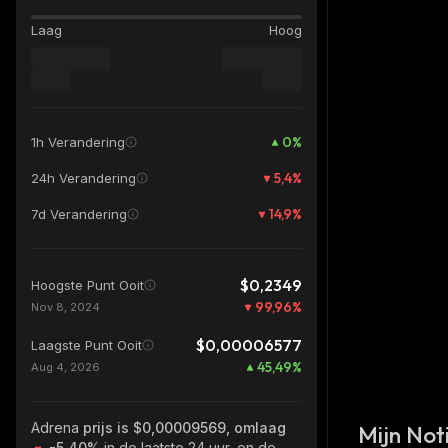
Laag
Hoog
0
%
1h Verandering
5,4
%
24h Verandering
14,9
%
7d Verandering
$0,2349
Hoogste Punt Ooit
99,96
%
Nov 8, 2024
$0,00006577
Laagste Punt Ooit
45,49
%
Aug 4, 2026
Adrena
prijs is $0,00009569, omlaag
Mijn Noti
-5.40%
in de laatste 24 uur, en de