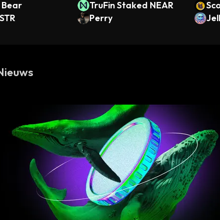
 Bear
TruFin Staked NEAR
Sco
STR
Perry
Jel
Nieuws