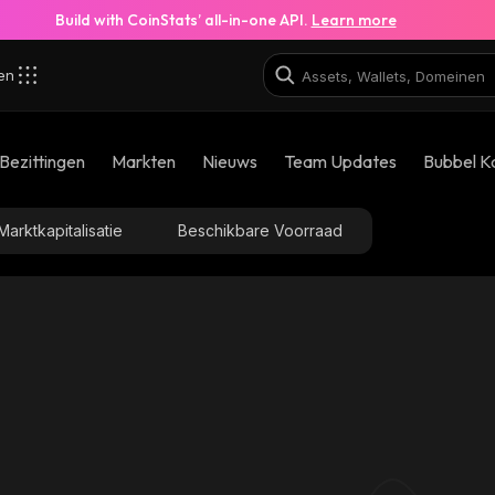
Build with CoinStats’ all-in-one API.
Learn more
zen
Bezittingen
Markten
Nieuws
Team Updates
Bubbel K
Marktkapitalisatie
Beschikbare Voorraad