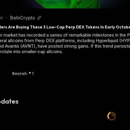
BeInCrypto
en
•
ers Are Buying These 3 Low-Cap Perp DEX Tokens In Early Octob
 market has recorded a series of remarkable milestones in the 
eral altcoins from Perp DEX platforms, including Hyperliquid (HYP
d Avantis (AVNT), have posted strong gains. If this trend persists
rotate into smaller-cap altcoins.
Bearish
:
1
dates