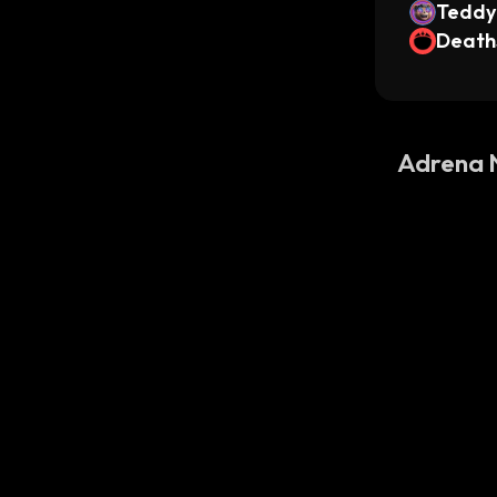
Teddy
Death
Adrena 