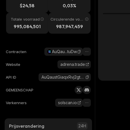
$24,58
0,03%
Totale voorraad
Circulerende voor
raad
995,084,501
987,947,459
AuQau...tuDw
Contracten
adrena.trade
Website
AuQaustGiaqxRvj2gtCdrd22PBzTn8kM3kEPEkZCtuDw_solana
API ID
GEMEENSCHAP
solscan.io
Verkenners
Prijsverandering
24H