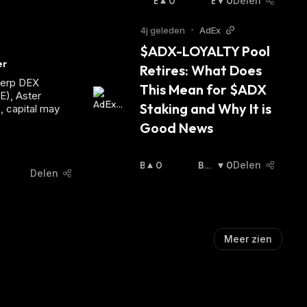
B
0
B
0
Delen
U
E
Ll
A
4j geleden
•
AdEx
I
R
$ADX-LOYALTY Pool 
S
I
er
Retires: What Does 
H
S
Perp DEX
:
H
This Mean for $ADX 
E), Aster
:
Staking and Why It is 
, capital may
Good News
B
0
Be
0
Delen
Delen
U
Ari
Ll
Sh
:
I
S
H
Meer zien
: