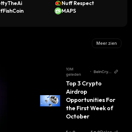
ttyTheAi
Nuff Respect
lfFishCoin
MAPS
Meer zien
10M
•
BeInCrypt
geleden
o
Top 3 Crypto 
Airdrop 
Opportunities For 
the First Week of 
October