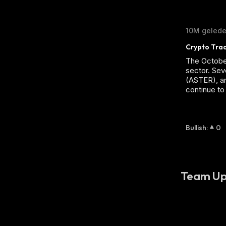
10M geled
Crypto Trad
The October
sector. Sev
(ASTER), an
continue to 
Bullish
:
0
Team Up