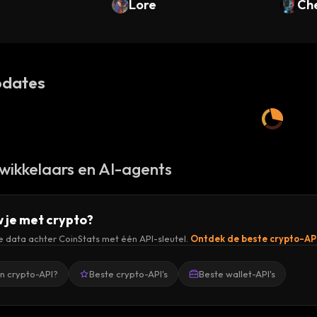
ndo Tokenized)
Lore
Che
dates
wikkelaars en AI-agents
 je met crypto?
de data achter CoinStats met één API-sleutel.
Ontdek de beste crypto-AP
en crypto-API?
Beste crypto-API's
Beste wallet-API's