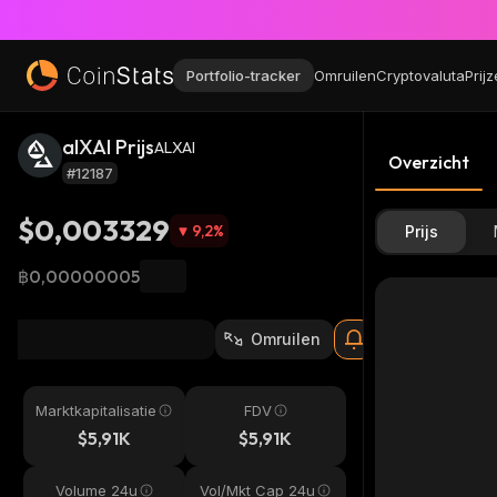
Portfolio-tracker
Omruilen
Cryptovaluta
Prij
alXAI Prijs
ALXAI
Overzicht
#12187
$0,003329
9,2
%
Prijs
฿0,00000005
Omruilen
Marktkapitalisatie
FDV
$5,91K
$5,91K
Volume 24u
Vol/Mkt Cap 24u