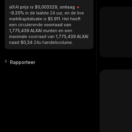
alXAI
prijs is $0,003329, omlaag
-9.20%
in de laatste 24 uur, en de live
marktkapitalisatie is
$5.911
. Het heeft
een circulerende
voorraad van
1,775,439 ALXAI
munten en een
maximale voorraad van
1,775,439 ALXAI
naast
$0,34
24u handelsvolume.
Rapporteer