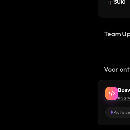
als (O
SUKI
Team Up
Voor ont
Bouw
Krijg 
Wat is e