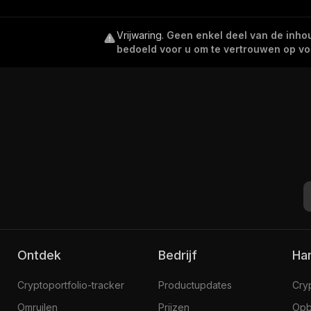
Vrijwaring
.
Geen enkel deel van de inhoud
bedoeld voor u om te vertrouwen op voor
Ontdek
Bedrijf
H
Cryptoportfolio-tracker
Productupdates
Cry
Omruilen
Prijzen
Opb