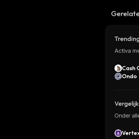
Gerelate
Trending
Activa me
Cash 
Ondo
Vergelij
Onder all
Verte