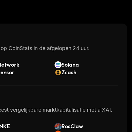
op CoinStats in de afgelopen 24 uur.
Network
Solana
tensor
Zcash
st vergelijkbare marktkapitalisatie met alXAI.
NKE
RosClaw