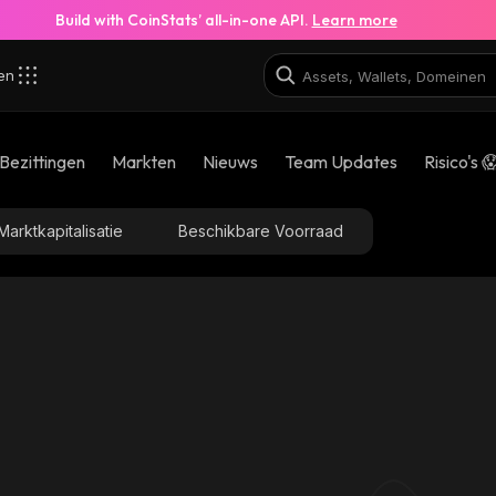
Build with CoinStats’ all-in-one API.
Learn more
zen
Bezittingen
Markten
Nieuws
Team Updates
Risico's 
Marktkapitalisatie
Beschikbare Voorraad