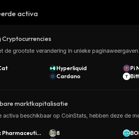
erde activa
 Cryptocurrencies
t de grootste verandering in unieke paginaweergaven 
Cat
Hyperliquid
Pi 
Cardano
Bit
kbare marktkapitalisatie
e activa beschikbaar op CoinStats, hebben deze de mee
x Pharmaceutic
8
BO