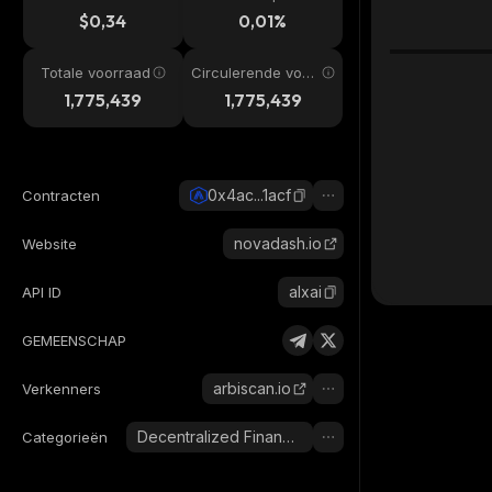
$0,34
0,01%
Totale voorraad
Circulerende voor
raad
1,775,439
1,775,439
0x4ac...1acf
Contracten
novadash.io
Website
alxai
API ID
GEMEENSCHAP
arbiscan.io
Verkenners
Decentralized Finance (DeFi)
Categorieën