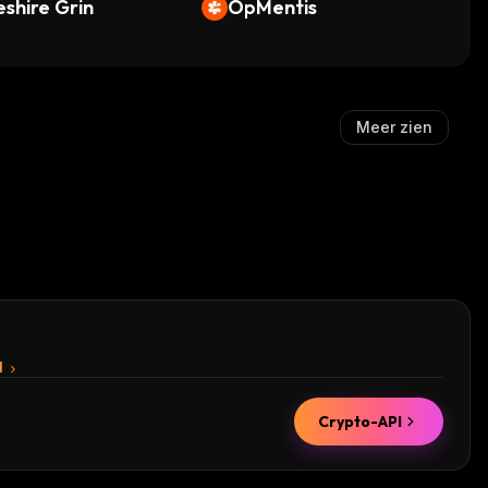
shire Grin
OpMentis
Meer zien
I
Crypto-API