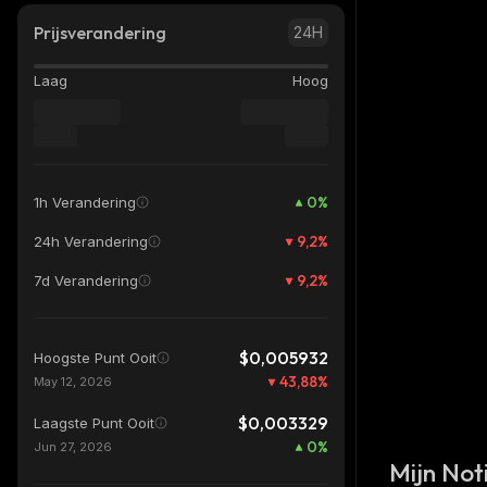
Prijsverandering
24H
Laag
Hoog
0
%
1h Verandering
9,2
%
24h Verandering
9,2
%
7d Verandering
$0,005932
Hoogste Punt Ooit
43,88
%
May 12, 2026
$0,003329
Laagste Punt Ooit
0
%
Jun 27, 2026
Mijn Noti