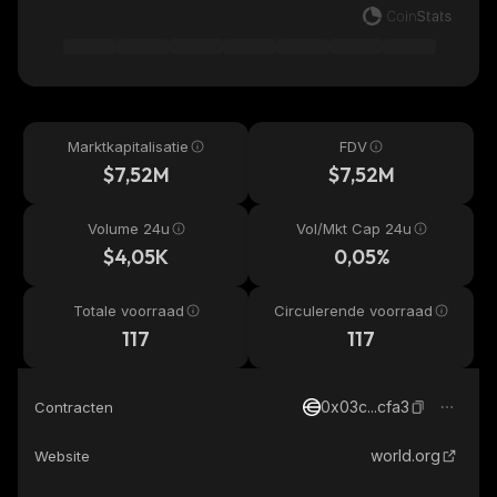
Marktkapitalisatie
FDV
$7,52M
$7,52M
Volume 24u
Vol/Mkt Cap 24u
$4,05K
0,05%
Totale voorraad
Circulerende voorraad
117
117
0x03c...cfa3
Contracten
world.org
Website