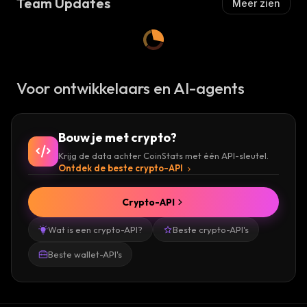
Team Updates
Meer zien
Voor ontwikkelaars en AI-agents
Bouw je met crypto?
Krijg de data achter CoinStats met één API-sleutel.
Ontdek de beste crypto-API
Crypto-API
Wat is een crypto-API?
Beste crypto-API's
Beste wallet-API's