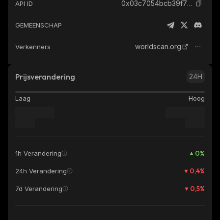
0x03c7054bcb39f7b2e5b2c7acb37583e32d70cfa3_world-chain
API ID
GEMEENSCHAP
worldscan.org
Verkenners
Prijsverandering
24H
Laag
Hoog
0
%
1h Verandering
0,4
%
24h Verandering
0,5
%
7d Verandering