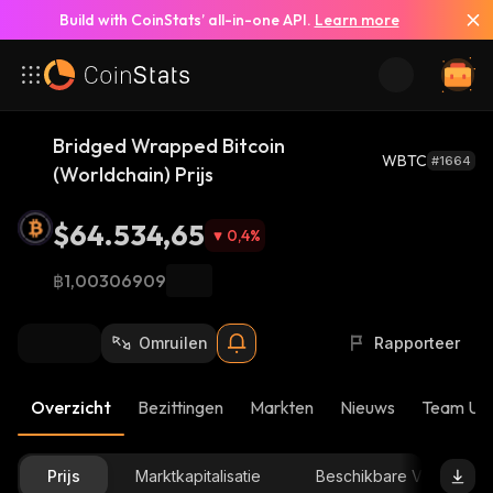
Build with CoinStats’ all-in-one API.
Learn more
Bridged Wrapped Bitcoin
WBTC
#1664
(Worldchain) Prijs
$64.534,65
0,4
%
฿1,00306909
Omruilen
Rapporteer
Overzicht
Bezittingen
Markten
Nieuws
Team Up
Prijs
Marktkapitalisatie
Beschikbare Voorraad