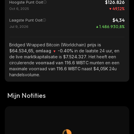
$126.826
Hoogste Punt Ooit
49,12
%
Oct 6, 2025
$4,34
Laagste Punt Ooit
1.486.930,8
%
Jul 9, 2026
Bridged Wrapped Bitcoin (Worldchain)
prijs is
$64.534,65, omlaag
-0.40%
in de laatste 24 uur, en
de live marktkapitalisatie is
$7.524.327
. Het heeft een
circulerende
voorraad van
116.6 WBTC
munten en een
maximale voorraad van
116.6 WBTC
naast
$4,05K
24u
handelsvolume.
Mijn Notities