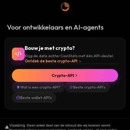
Voor ontwikkelaars en AI-agents
Bouw je met crypto?
Krijg de data achter CoinStats met één API-sleutel.
Ontdek de beste crypto-API
Crypto-API
Wat is een crypto-API?
Beste crypto-API's
Beste wallet-API's
Vrijwaring
.
Geen enkel deel van de inhoud die wij leveren vormt