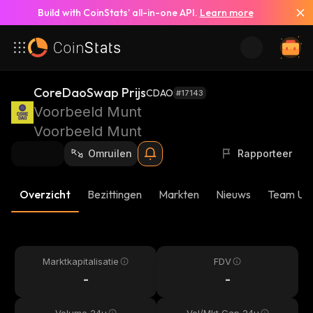
Build with CoinStats’ all-in-one API.
Learn more
CoreDaoSwap Prijs
CDAO
#17143
Voorbeeld Munt
Voorbeeld Munt
Omruilen
Rapporteer
Overzicht
Bezittingen
Markten
Nieuws
Team Up
Marktkapitalisatie
FDV
-
-