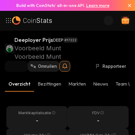
Build with CoinStats’ all-in-one API.
Learn more
Deeployer Prijs
DEEP
#17222
Voorbeeld Munt
Voorbeeld Munt
Omruilen
Rapporteer
Overzicht
Bezittingen
Markten
Nieuws
Team Up
Marktkapitalisatie
FDV
-
-