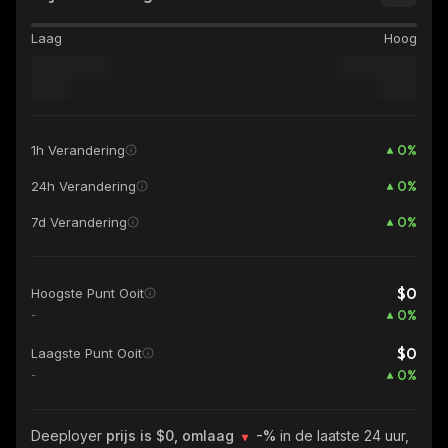
Laag
Hoog
0
%
1h Verandering
0
%
24h Verandering
0
%
7d Verandering
$0
Hoogste Punt Ooit
0
%
-
$0
Laagste Punt Ooit
0
%
-
Deeployer
prijs is $0, omlaag
-%
in de laatste 24 uur,