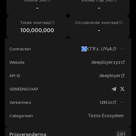
Volume 24u
Vol/Mkt Cap 24u
-
-
Totale voorraad
Circulerende voorraad
100,000,000
-
KT1Fz...UYuA
Contracten
deeployer.xyz
Website
deeployer
API ID
GEMEENSCHAP
tzkt.io
Verkenners
Tezos Ecosystem
Categorieën
Prijsverandering
24H