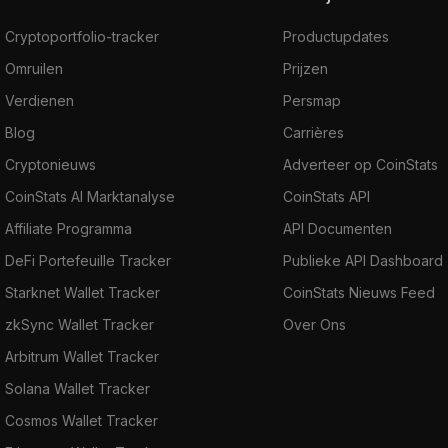
Cryptoportfolio-tracker
Productupdates
Omruilen
Prijzen
Verdienen
Persmap
Blog
Carrières
Cryptonieuws
Adverteer op CoinStats
CoinStats AI Marktanalyse
CoinStats API
Affiliate Programma
API Documenten
DeFi Portefeuille Tracker
Publieke API Dashboard
Starknet Wallet Tracker
CoinStats Nieuws Feed
zkSync Wallet Tracker
Over Ons
Arbitrum Wallet Tracker
Solana Wallet Tracker
Cosmos Wallet Tracker