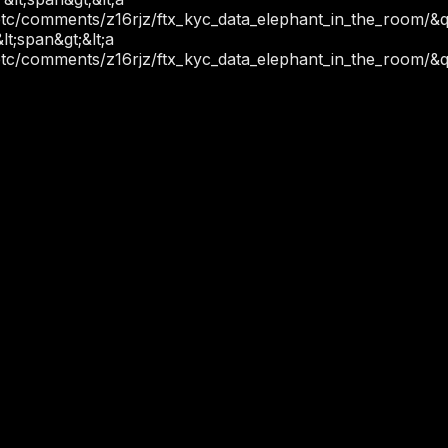
btc/comments/z16rjz/ftx_kyc_data_elephant_in_the_room/&q
lt;span&gt;&lt;a
btc/comments/z16rjz/ftx_kyc_data_elephant_in_the_room/&q