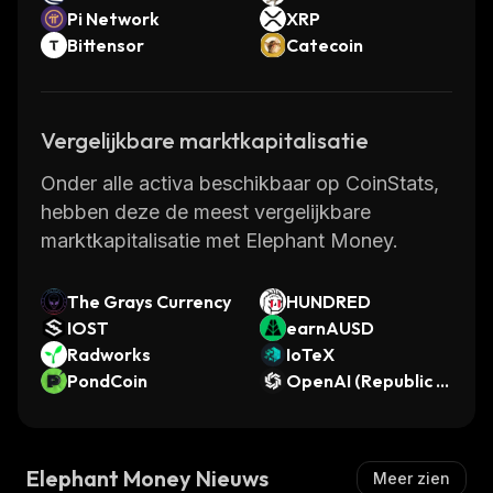
Pi Network
XRP
Bittensor
Catecoin
Vergelijkbare marktkapitalisatie
Onder alle activa beschikbaar op CoinStats,
hebben deze de meest vergelijkbare
marktkapitalisatie met Elephant Money.
The Grays Currency
HUNDRED
IOST
earnAUSD
Radworks
IoTeX
PondCoin
OpenAI (Republic P
re-IPO)
Elephant Money Nieuws
Meer zien