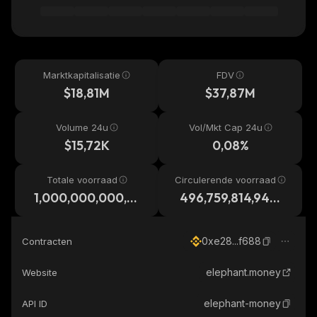
Marktkapitalisatie
FDV
$18,81M
$37,87M
Volume 24u
Vol/Mkt Cap 24u
$15,72K
0,08%
Totale voorraad
Circulerende voorraad
1,000,000,000,0
496,759,814,941,9
00,000
13
0xe28...f688
Contracten
elephant.money
Website
elephant-money
API ID