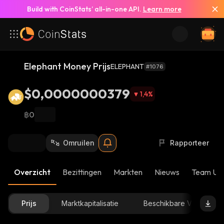
Build with CoinStats’ all-in-one API.
Learn more
Elephant Money Prijs
ELEPHANT
#1076
$0,0000000379
1,4
%
฿0
Omruilen
Rapporteer
Overzicht
Bezittingen
Markten
Nieuws
Team Up
Prijs
Marktkapitalisatie
Beschikbare Voorraad