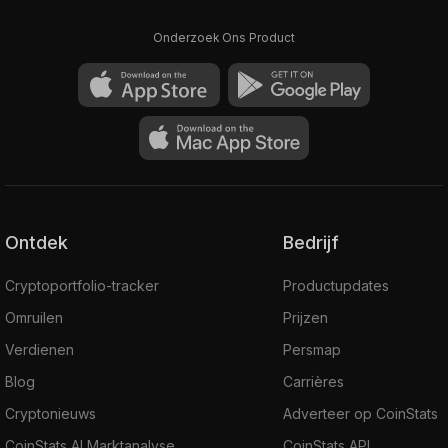
Onderzoek Ons Product
Ontdek
Bedrijf
Cryptoportfolio-tracker
Productupdates
Omruilen
Prijzen
Verdienen
Persmap
Blog
Carrières
Cryptonieuws
Adverteer op CoinStats
CoinStats AI Marktanalyse
CoinStats API