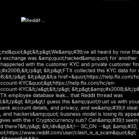
uot;md&quot;&gt;&lt;p&gt;We&amp;#39;ve all heard by now th
the exchange was &amp;quot;hacked&amp;quot; for another
s happened with the customer KYC and private customer fin
;#x200B;&lt;/p&gt; &lt;p&gt;FTX collected this KYC data for 
B;&lt;/p&gt; &lt;p&gt;&lt;a href=&quot;https://help.ftx.com/h
Account-KYC&quot;&gt;https://help.ftx.com/hc/en-
count-KYC&lt;/a&gt;&lt;/p&gt; &lt;p&gt;&amp;#x200B;&lt;/p&
FTX employee database leak... that Reddit thread was
;&lt;/p&gt; &lt;p&gt;I guess this &amp;quot;trust us with you
bank account details, and privacy, and we&amp;#39;ll steal 
ns, and hackers&amp;quot; business model is losing its appea
hat gives with the r Cryptocurrency sub? Can&amp;#39;t seem
 there?&lt;/p&gt; &lt;/div&gt;&lt;!-- SC_ON --&gt; &amp;#32;
ot;https://www.reddit.com/user/clash_is_a_scam&quot;&gt;
 &lt;span&gt;&lt;a