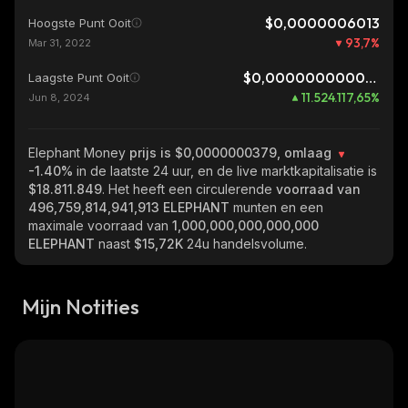
$0,0000006013
Hoogste Punt Ooit
93,7
%
Mar 31, 2022
$0,0000000000003
Laagste Punt Ooit
11.524.117,65
%
Jun 8, 2024
Elephant Money
prijs is $0,0000000379, omlaag
-1.40%
in de laatste 24 uur, en de live marktkapitalisatie is
$18.811.849
. Het heeft een circulerende
voorraad van
496,759,814,941,913 ELEPHANT
munten en een
maximale voorraad van
1,000,000,000,000,000
ELEPHANT
naast
$15,72K
24u handelsvolume.
Mijn Notities