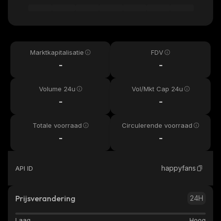
Marktkapitalisatie
FDV
-
-
Volume 24u
Vol/Mkt Cap 24u
-
-
Totale voorraad
Circulerende voorraad
-
-
happyfans
API ID
Prijsverandering
24H
Laag
Hoog