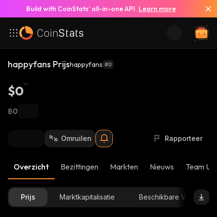
Build with CoinStats’ all-in-one API.
Learn more
happyfans Prijs
happyfans
#0
$0
฿0
Omruilen
Rapporteer
Overzicht
Bezittingen
Markten
Nieuws
Team Up
Prijs
Marktkapitalisatie
Beschikbare Voorraad