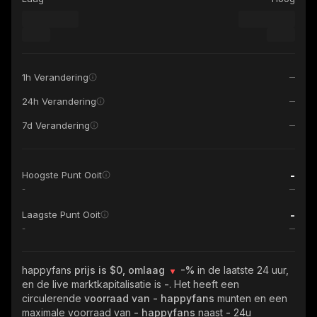
1h Verandering
24h Verandering
7d Verandering
-
Hoogste Punt Ooit
-
-
Laagste Punt Ooit
-
happyfans
prijs is $0, omlaag
-%
in de laatste 24 uur,
en de live marktkapitalisatie is
-
. Het heeft een
circulerende
voorraad van
- happyfans
munten en een
maximale voorraad van
- happyfans
naast
-
24u