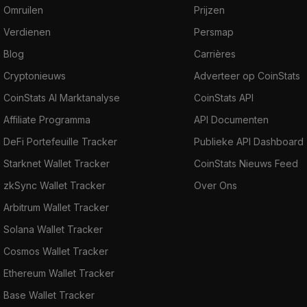
Omruilen
Prijzen
Verdienen
Persmap
Blog
Carrières
Cryptonieuws
Adverteer op CoinStats
CoinStats AI Marktanalyse
CoinStats API
Affiliate Programma
API Documenten
DeFi Portefeuille Tracker
Publieke API Dashboard
Starknet Wallet Tracker
CoinStats Nieuws Feed
zkSync Wallet Tracker
Over Ons
Arbitrum Wallet Tracker
Solana Wallet Tracker
Cosmos Wallet Tracker
Ethereum Wallet Tracker
Base Wallet Tracker