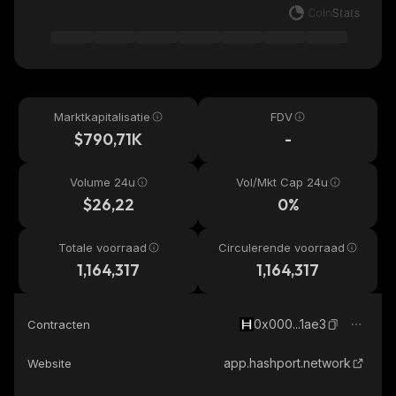
Marktkapitalisatie
FDV
$790,71K
-
Volume 24u
Vol/Mkt Cap 24u
$26,22
0%
Totale voorraad
Circulerende voorraad
1,164,317
1,164,317
0x000...1ae3
Contracten
app.hashport.network
Website