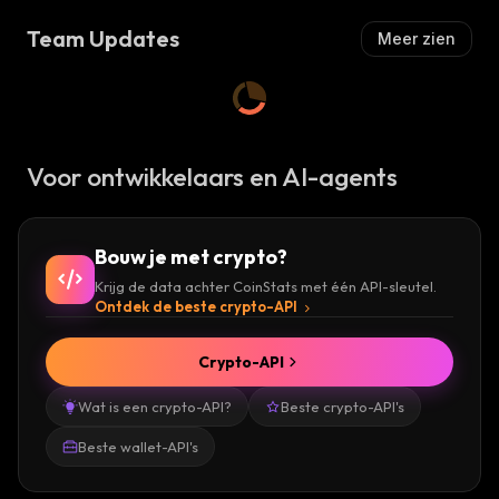
Team Updates
Meer zien
Voor ontwikkelaars en AI-agents
Bouw je met crypto?
Krijg de data achter CoinStats met één API-sleutel.
Ontdek de beste crypto-API
Crypto-API
Wat is een crypto-API?
Beste crypto-API's
Beste wallet-API's