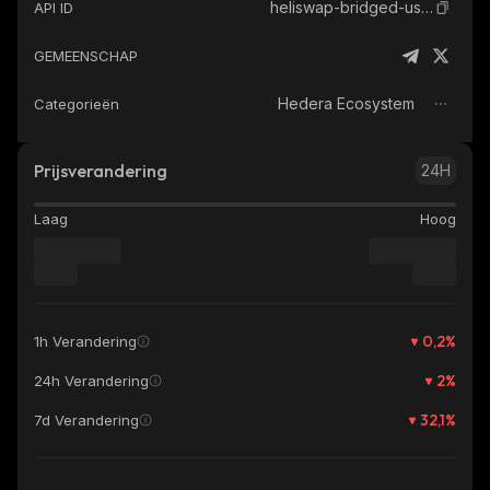
heliswap-bridged-usdc-hts
API ID
GEMEENSCHAP
Hedera Ecosystem
Categorieën
Prijsverandering
24H
Laag
Hoog
0,2
%
1h Verandering
2
%
24h Verandering
32,1
%
7d Verandering