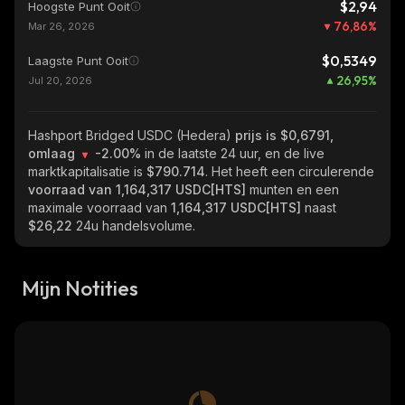
$2,94
Hoogste Punt Ooit
76,86
%
Mar 26, 2026
$0,5349
Laagste Punt Ooit
26,95
%
Jul 20, 2026
Hashport Bridged USDC (Hedera)
prijs is $0,6791,
omlaag
-2.00%
in de laatste 24 uur, en de live
marktkapitalisatie is
$790.714
. Het heeft een circulerende
voorraad van
1,164,317 USDC[HTS]
munten en een
maximale voorraad van
1,164,317 USDC[HTS]
naast
$26,22
24u handelsvolume.
Mijn Notities