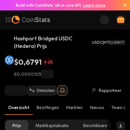
Build with CoinStats’ all-in-one API.
Learn more
Hashport Bridged USDC
USDC[HTS]
#3677
(Hedera) Prijs
$0,6791
2
%
฿0,0000105
Omruilen
Rapporteer
Overzicht
Bezittingen
Markten
Nieuws
Team Up
Prijs
Marktkapitalisatie
Beschikbare Voorraad