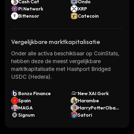
Cash Cat
Ondo
Pi Network
XRP
Bittensor
Catecoin
Vergelijkbare marktkapitalisatie
Onder alle activa beschikbaar op CoinStats,
hebben deze de meest vergelijkbare
marktkapitalisatie met Hashport Bridged
USDC (Hedera).
Bonzo Finance
New XAI Gork
Spain
Harambe
MAGA
HarryPotterObama
Signum
Sonic10Inu
Satori