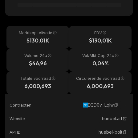
Marktkapitalisatie
FDV
$130,01K
$130,01K
Volume 24u
Vol/Mkt Cap 24u
$46,96
0,04%
Totale voorraad
Circulerende voorraad
6,000,693
6,000,693
EQD0v...LqIw
Contracten
huebel.art
Website
huebel-bolt
API ID