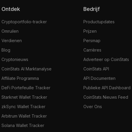
Ontdek
Bedrijf
Cryptoportfolio-tracker
Productupdates
Omruilen
Prijzen
Verdienen
Persmap
Blog
Carrières
Cryptonieuws
Adverteer op CoinStats
CoinStats AI Marktanalyse
CoinStats API
Affiliate Programma
API Documenten
DeFi Portefeuille Tracker
Publieke API Dashboard
Starknet Wallet Tracker
CoinStats Nieuws Feed
zkSync Wallet Tracker
Over Ons
Arbitrum Wallet Tracker
Solana Wallet Tracker