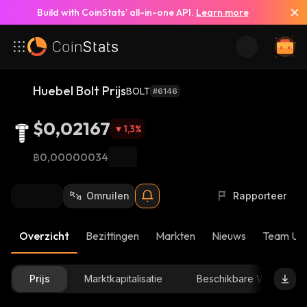
Build with CoinStats’ all-in-one API.
Learn more
Huebel Bolt Prijs
BOLT
#6146
$0,02167
1,3
%
฿0,00000034
Omruilen
Rapporteer
Overzicht
Bezittingen
Markten
Nieuws
Team Up
Prijs
Marktkapitalisatie
Beschikbare Voorraad