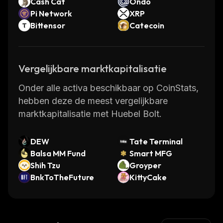
Cash Cat
Ondo
Pi Network
XRP
Bittensor
Catecoin
Vergelijkbare marktkapitalisatie
Onder alle activa beschikbaar op CoinStats,
hebben deze de meest vergelijkbare
marktkapitalisatie met Huebel Bolt.
DEW
Tate Terminal
Balsa MM Fund
Smart MFG
Shih Tzu
Groyper
BnkToTheFuture
KittyCake