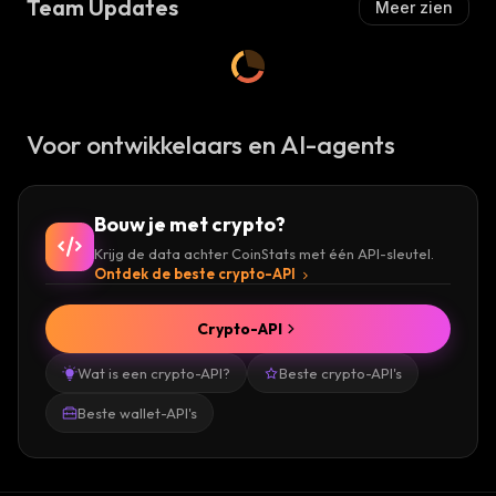
Team Updates
Meer zien
Voor ontwikkelaars en AI-agents
Bouw je met crypto?
Krijg de data achter CoinStats met één API-sleutel.
Ontdek de beste crypto-API
Crypto-API
Wat is een crypto-API?
Beste crypto-API's
Beste wallet-API's