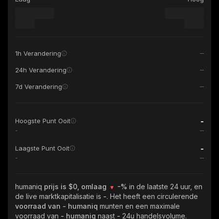
1h Verandering
24h Verandering
7d Verandering
-
Hoogste Punt Ooit
-
-
Laagste Punt Ooit
-
humaniq
prijs is $0, omlaag
-%
in de laatste 24 uur, en
de live marktkapitalisatie is
-
. Het heeft een circulerende
voorraad van
- humaniq
munten en een maximale
voorraad van
- humaniq
naast
-
24u handelsvolume.