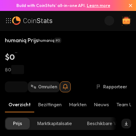
Build with CoinStats’ all-in-one API.
Learn more
humaniq Prijs
humaniq
#0
$0
฿0
Omruilen
Rapporteer
Overzicht
Bezittingen
Markten
Nieuws
Team Up
Prijs
Marktkapitalisatie
Beschikbare Voorraad