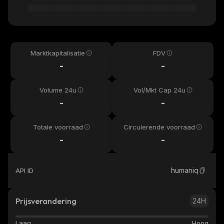
Marktkapitalisatie
FDV
-
-
Volume 24u
Vol/Mkt Cap 24u
-
-
Totale voorraad
Circulerende voorraad
-
-
humaniq
API ID
Prijsverandering
24H
Laag
Hoog