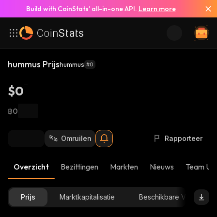
Build with CoinStats’ all-in-one API.
Learn more
hummus Prijs
hummus
#0
$0
฿0
Omruilen
Rapporteer
Overzicht
Bezittingen
Markten
Nieuws
Team Up
Prijs
Marktkapitalisatie
Beschikbare Voorraad