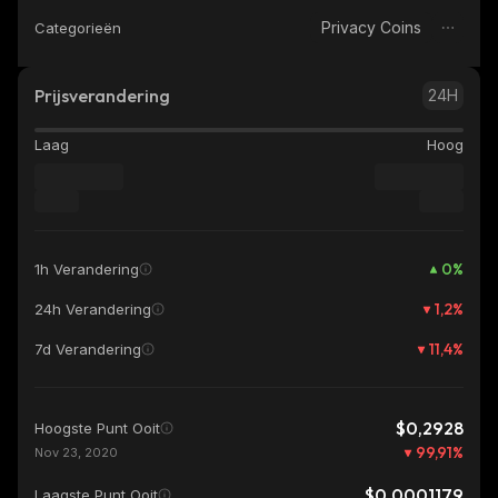
Privacy Coins
Categorieën
Prijsverandering
24H
Laag
Hoog
0
%
1h Verandering
1,2
%
24h Verandering
11,4
%
7d Verandering
$0,2928
Hoogste Punt Ooit
99,91
%
Nov 23, 2020
$0,0001179
Laagste Punt Ooit