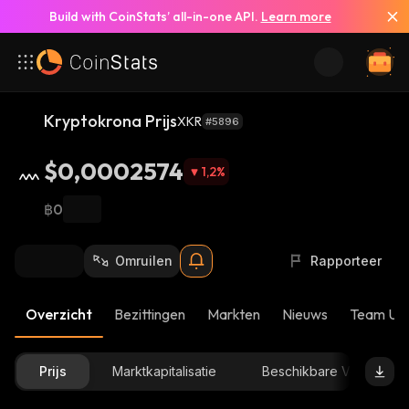
Build with CoinStats’ all-in-one API.
Learn more
Kryptokrona Prijs
XKR
#5896
$0,0002574
1,2
%
฿0
Omruilen
Rapporteer
Overzicht
Bezittingen
Markten
Nieuws
Team Up
Prijs
Marktkapitalisatie
Beschikbare Voorraad