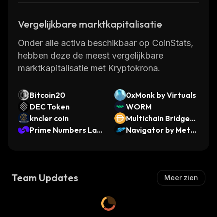
Vergelijkbare marktkapitalisatie
Onder alle activa beschikbaar op CoinStats,
hebben deze de meest vergelijkbare
marktkapitalisatie met Kryptokrona.
Bitcoin20
0xMonk by Virtuals
DEC Token
WORM
kncler coin
Multichain Bridged
Prime Numbers Lab
DAI (Fantom)
Navigator by Meta
s
Win
Team Updates
Meer zien