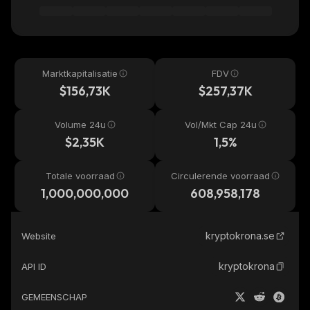
Marktkapitalisatie
FDV
$156,73K
$257,37K
Volume 24u
Vol/Mkt Cap 24u
$2,35K
1,5%
Totale voorraad
Circulerende voorraad
1,000,000,000
608,958,178
kryptokrona.se
Website
kryptokrona
API ID
GEMEENSCHAP