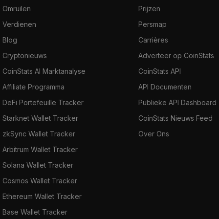
Omruilen
Prijzen
Verdienen
Persmap
Blog
Carrières
Cryptonieuws
Adverteer op CoinStats
CoinStats AI Marktanalyse
CoinStats API
Affiliate Programma
API Documenten
DeFi Portefeuille Tracker
Publieke API Dashboard
Starknet Wallet Tracker
CoinStats Nieuws Feed
zkSync Wallet Tracker
Over Ons
Arbitrum Wallet Tracker
Solana Wallet Tracker
Cosmos Wallet Tracker
Ethereum Wallet Tracker
Base Wallet Tracker