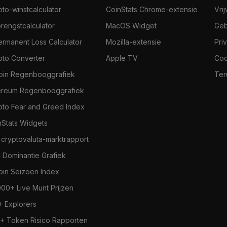
pto-winstcalculator
CoinStats Chrome-extensie
Vri
rengstcalculator
MacOS Widget
Geb
ermanent Loss Calculator
Mozilla-extensie
Pri
pto Converter
Apple TV
Coo
coin Regenbooggrafiek
Ter
ereum Regenbooggrafiek
pto Fear and Greed Index
nStats Widgets
 cryptovaluta-marktrapport
 Dominantie Grafiek
coin Seizoen Index
000+ Live Munt Prijzen
+ Explorers
+ Token Risico Rapporten