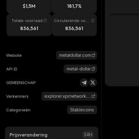
$1,5M
181,7%
Totale voorraad
Circulerende voor
raad
836,561
836,561
metaldollar.com
Website
metal-dollar
API ID
GEMEENSCHAP
explorer.xprnetwork.org
Verkenners
Stablecoins
Categorieën
Prijsverandering
24H