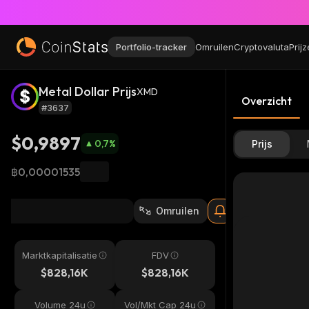
Portfolio-tracker
Omruilen
Cryptovaluta
Prij
Metal Dollar Prijs
XMD
Overzicht
#3637
$0,9897
0,7
%
Prijs
฿0,00001535
Omruilen
Marktkapitalisatie
FDV
$828,16K
$828,16K
Volume 24u
Vol/Mkt Cap 24u