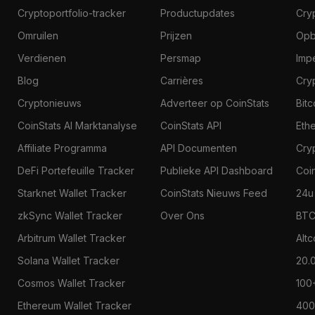
Cryptoportfolio-tracker
Productupdates
Cry
Omruilen
Prijzen
Opb
Verdienen
Persmap
Imp
Blog
Carrières
Cry
Cryptonieuws
Adverteer op CoinStats
Bit
CoinStats AI Marktanalyse
CoinStats API
Eth
Affiliate Programma
API Documenten
Cry
DeFi Portefeuille Tracker
Publieke API Dashboard
Coi
Starknet Wallet Tracker
CoinStats Nieuws Feed
24u
zkSync Wallet Tracker
Over Ons
BTC
Arbitrum Wallet Tracker
Alt
Solana Wallet Tracker
20.
Cosmos Wallet Tracker
100
Ethereum Wallet Tracker
400