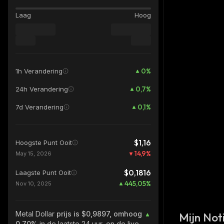
Laag
Hoog
0
%
1h Verandering
0,7
%
24h Verandering
0,1
%
7d Verandering
$1,16
Hoogste Punt Ooit
14,9
%
May 15, 2026
$0,1816
Laagste Punt Ooit
445,05
%
Nov 10, 2025
Metal Dollar
prijs is $0,9897, omhoog
Mijn Noti
0.70%
in de laatste 24 uur, en de live