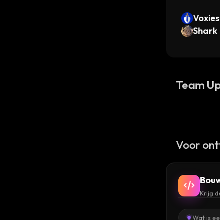
Voxies
Shark
Team Up
Voor ont
Bouw
Krijg 
Wat is e