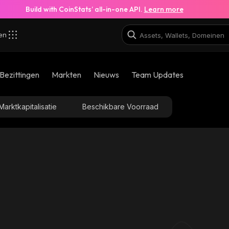
Build with CoinStats’ all-in-one API.
Learn more
zen
Bezittingen
Markten
Nieuws
Team Updates
Marktkapitalisatie
Beschikbare Voorraad