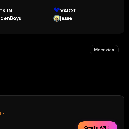
CK IN
VAIOT
ldenBoys
jesse
Meer zien
I
Crypto-API