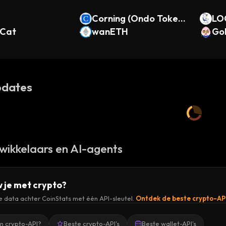
Corning (Ondo Tokeni
LO
 Cat
zed)
wanETH
Go
dates
wikkelaars en AI-agents
 je met crypto?
de data achter CoinStats met één API-sleutel.
Ontdek de beste crypto-AP
en crypto-API?
Beste crypto-API's
Beste wallet-API's