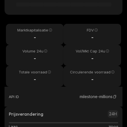
Marktkapitalisatie
FDV
-
-
Volume 24u
Vol/Mkt Cap 24u
-
-
Totale voorraad
Circulerende voorraad
-
-
milestone-millions
API ID
Prijsverandering
24H
Laag
Hoog