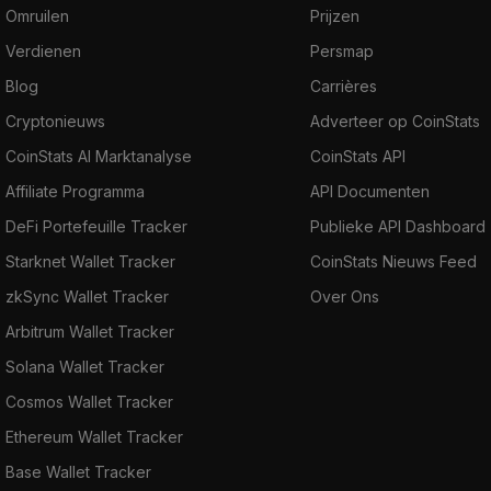
Omruilen
Prijzen
Verdienen
Persmap
Blog
Carrières
Cryptonieuws
Adverteer op CoinStats
CoinStats AI Marktanalyse
CoinStats API
Affiliate Programma
API Documenten
DeFi Portefeuille Tracker
Publieke API Dashboard
Starknet Wallet Tracker
CoinStats Nieuws Feed
zkSync Wallet Tracker
Over Ons
Arbitrum Wallet Tracker
Solana Wallet Tracker
Cosmos Wallet Tracker
Ethereum Wallet Tracker
Base Wallet Tracker