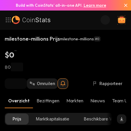
Build with CoinStats’ all-in-one API.
Learn more
milestone-millions Prijs
milestone-millions
#0
$0
฿0
Omruilen
Rapporteer
Overzicht
Bezittingen
Markten
Nieuws
Team Up
Prijs
Marktkapitalisatie
Beschikbare Voorraad