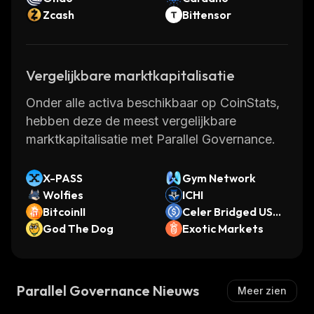
Zcash
Bittensor
Vergelijkbare marktkapitalisatie
Onder alle activa beschikbaar op CoinStats,
hebben deze de meest vergelijkbare
marktkapitalisatie met Parallel Governance.
X-PASS
Gym Network
Wolfies
ICHI
BitcoinII
Celer Bridged USD
God The Dog
C (Astar)
Exotic Markets
Parallel Governance Nieuws
Meer zien