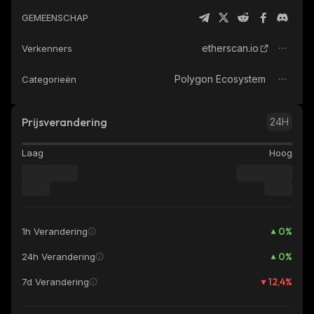
GEMEENSCHAP
etherscan.io
Verkenners
Polygon Ecosystem
Categorieën
Prijsverandering
24H
Laag
Hoog
0
%
1h Verandering
0
%
24h Verandering
12,4
%
7d Verandering