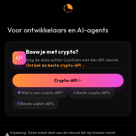
Voor ontwikkelaars en AI-agents
Bouw je met crypto?
Krijg de data achter CoinStats met één API-sleutel.
Ontdek de beste crypto-API
Crypto-API
Wat is een crypto-API?
Beste crypto-API's
Beste wallet-API's
Vrijwaring
.
Geen enkel deel van de inhoud die wij leveren vormt