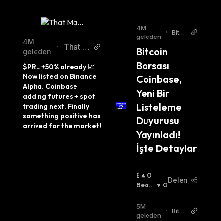
4M
•
Bitco
geleden
in Sis
4M
That M
•
Bitcoin 
temi
geleden
artini G
Turki
Borsası 
$PRL +50% already 📈 
sh
uy Twit
Now listed on Binance 
Coinbase, 
ter
Alpha. Coinbase 
Yeni Bir 
adding futures + spot 
Listeleme 
trading next. Finally 
something positive has 
Duyurusu 
arrived for the market!
Yayınladı! 
İşte Detaylar
B
0
Delen
U
Beari
0
Ll
Sh
:
I
5M
•
Bitco
S
geleden
in W