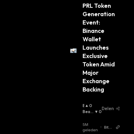
H
PRL Token 
orld
:
Generation 
Event: 
Binance 
Wallet 
Launches 
Exclusive 
Token Amid 
Major 
Exchange 
Backing
B
0
Delen
U
Beari
0
Ll
Sh
:
I
5M
•
Bitco
S
geleden
in W