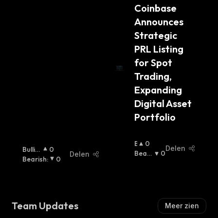
H
Coinbase 
orld
:
Announces 
Strategic 
PRL Listing 
for Spot 
Trading, 
Expanding 
Digital Asset 
Portfolio
B
0
Delen
Bullis
0
U
Beari
0
Delen
H
Bearish
:
:
0
Ll
Sh
:
I
S
H
:
Team Updates
Meer zien