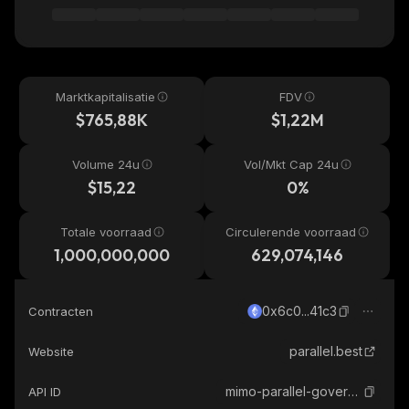
Marktkapitalisatie
FDV
$765,88K
$1,22M
Volume 24u
Vol/Mkt Cap 24u
$15,22
0%
Totale voorraad
Circulerende voorraad
1,000,000,000
629,074,146
0x6c0...41c3
Contracten
parallel.best
Website
mimo-parallel-governance-token
API ID