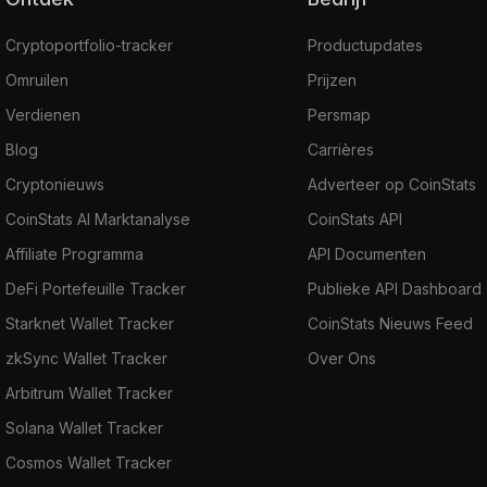
Cryptoportfolio-tracker
Productupdates
Omruilen
Prijzen
Verdienen
Persmap
Blog
Carrières
Cryptonieuws
Adverteer op CoinStats
CoinStats AI Marktanalyse
CoinStats API
Affiliate Programma
API Documenten
DeFi Portefeuille Tracker
Publieke API Dashboard
Starknet Wallet Tracker
CoinStats Nieuws Feed
zkSync Wallet Tracker
Over Ons
Arbitrum Wallet Tracker
Solana Wallet Tracker
Cosmos Wallet Tracker