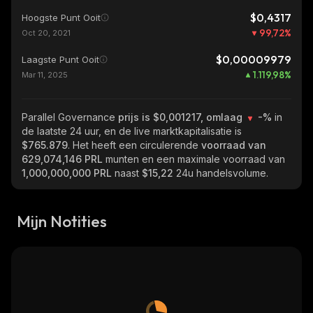
$0,4317
Hoogste Punt Ooit
99,72
%
Oct 20, 2021
$0,00009979
Laagste Punt Ooit
1.119,98
%
Mar 11, 2025
Parallel Governance
prijs is $0,001217, omlaag
-%
in
de laatste 24 uur, en de live marktkapitalisatie is
$765.879
. Het heeft een circulerende
voorraad van
629,074,146 PRL
munten en een maximale voorraad van
1,000,000,000 PRL
naast
$15,22
24u handelsvolume.
Mijn Notities