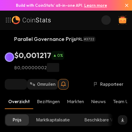
Build with CoinStats’ all-in-one API.
Learn more
Parallel Governance Prijs
PRL
#3722
$0,001217
0
%
฿0,00000002
Omruilen
Rapporteer
Overzicht
Bezittingen
Markten
Nieuws
Team Up
Prijs
Marktkapitalisatie
Beschikbare Voorraad