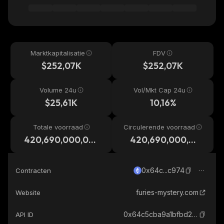
Marktkapitalisatie
FDV
$252,07K
$252,07K
Volume 24u
Vol/Mkt Cap 24u
$25,61K
10,16%
Totale voorraad
Circulerende voorraad
420,690,000,00
420,690,000,00
0,000
0,000
0x64c...c974
Contracten
furies-mystery.com
Website
0x64c5cba9a1bfbd2a5faf601d91beff2dcac2c974_ethereum
API ID