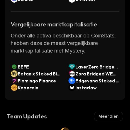
Vergelijkbare marktkapitalisatie
Onder alle activa beschikbaar op CoinStats,
hebben deze de meest vergelijkbare
marktkapitalisatie met Mystery.
BEFE
LayerZero Bridged
Botanix Staked Bitc
USDT (Aptos)
Zora Bridged WETH
oin
Flamingo Finance
(Zora Network)
Edgevana Staked S
Kobecoin
OL
Instaclaw
Team Updates
Meer zien