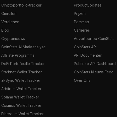
Cryptoportfolio-tracker
Productupdates
Omruilen
Prijzen
Verdienen
Persmap
Blog
Carrières
Cryptonieuws
Adverteer op CoinStats
CoinStats AI Marktanalyse
CoinStats API
Affiliate Programma
API Documenten
DeFi Portefeuille Tracker
Publieke API Dashboard
Starknet Wallet Tracker
CoinStats Nieuws Feed
zkSync Wallet Tracker
Over Ons
Arbitrum Wallet Tracker
Solana Wallet Tracker
Cosmos Wallet Tracker
Ethereum Wallet Tracker