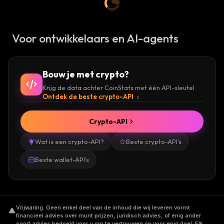
Voor ontwikkelaars en AI-agents
Bouw je met crypto?
Krijg de data achter CoinStats met één API-sleutel.
Ontdek de beste crypto-API
Crypto-API
Wat is een crypto-API?
Beste crypto-API's
Beste wallet-API's
Vrijwaring
.
Geen enkel deel van de inhoud die wij leveren vormt
financieel advies over munt prijzen, juridisch advies, of enig ander
soort advies bedoeld voor u om te vertrouwen op voor enig doel. Elk