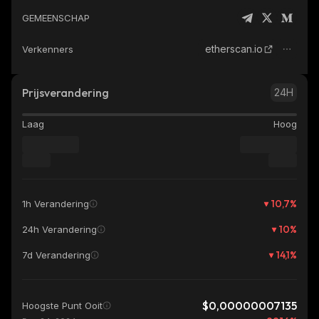
GEMEENSCHAP
etherscan.io
Verkenners
Prijsverandering
24H
Laag
Hoog
10,7
%
1h Verandering
10
%
24h Verandering
14,1
%
7d Verandering
$0,00000007135
Hoogste Punt Ooit