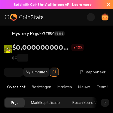
Build with CoinStats’ all-in-one API.
Learn more
Mystery Prijs
MYSTERY
#5165
$0,00000000059
10
%
92
฿0
Omruilen
Rapporteer
Overzicht
Bezittingen
Markten
Nieuws
Team Up
Prijs
Marktkapitalisatie
Beschikbare Voorraad