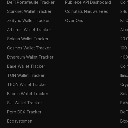
DeFi Portefeuille Tracker
Publieke API Dashboard
Coi
Starknet Wallet Tracker
CoinStats Nieuws Feed
24u
zkSync Wallet Tracker
Over Ons
BTC
Arbitrum Wallet Tracker
Alt
Solana Wallet Tracker
20.
Cosmos Wallet Tracker
100
Ethereum Wallet Tracker
400
Base Wallet Tracker
Coi
TON Wallet Tracker
llms
TRON Wallet Tracker
Cry
Bitcoin Wallet Tracker
Sol
SUI Wallet Tracker
EVM
Perp DEX Tracker
DeF
Ecosystemen
Bitc