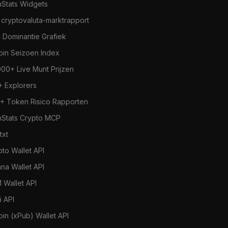
nStats Widgets
 cryptovaluta-marktrapport
 Dominantie Grafiek
coin Seizoen Index
000+ Live Munt Prijzen
+ Explorers
+ Token Risico Rapporten
nStats Crypto MCP
.txt
pto Wallet API
ana Wallet API
 Wallet API
i API
oin (xPub) Wallet API