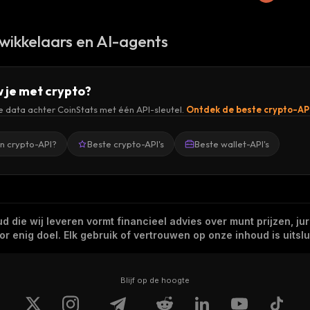
wikkelaars en AI-agents
 je met crypto?
de data achter CoinStats met één API-sleutel.
Ontdek de beste crypto-AP
en crypto-API?
Beste crypto-API's
Beste wallet-API's
 die wij leveren vormt financieel advies over munt prijzen, jur
 enig doel. Elk gebruik of vertrouwen op onze inhoud is uitslui
Blijf op de hoogte