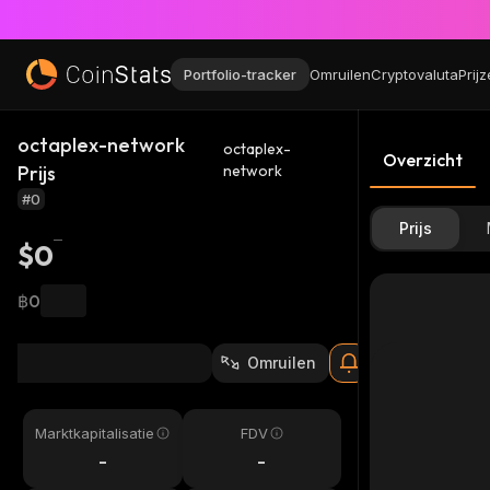
Portfolio-tracker
Omruilen
Cryptovaluta
Prij
octaplex-network
octaplex-
Overzicht
Prijs
network
#0
Prijs
$0
฿0
Omruilen
Marktkapitalisatie
FDV
-
-