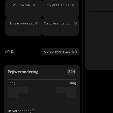
Volume 24u
Vol/Mkt Cap 24u
-
-
Totale voorraad
Circulerende voor
raad
-
-
octaplex-network
API ID
Prijsverandering
24H
Laag
Hoog
1h Verandering