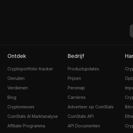
Ontdek
Bedrijf
H
Cryptoportfolio-tracker
Productupdates
Cry
Omruilen
Prijzen
Opb
Verdienen
Persmap
Imp
Blog
Carrières
Cry
Cryptonieuws
Adverteer op CoinStats
Bit
CoinStats AI Marktanalyse
CoinStats API
Eth
Affiliate Programma
API Documenten
Cry