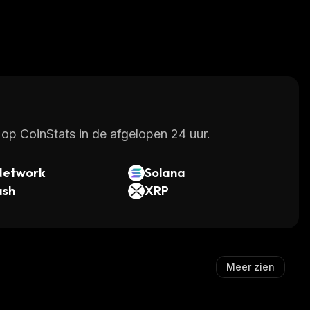
op CoinStats in de afgelopen 24 uur.
Network
Solana
ash
XRP
Meer zien