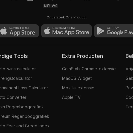
NIEUWS
Onderzoek Ons Product
andige Tools
Extra Producten
Be
pto-winstcalculator
CoinStats Chrome-extensie
Vri
rengstcalculator
MacOS Widget
Geb
ermanent Loss Calculator
Mozilla-extensie
Pri
pto Converter
Apple TV
Coo
coin Regenbooggrafiek
Ter
ereum Regenbooggrafiek
pto Fear and Greed Index