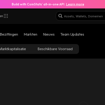
Build with CoinStats’ all-in-one API.
Learn more
zen
Bezittingen
Markten
Nieuws
Team Updates
Marktkapitalisatie
Beschikbare Voorraad