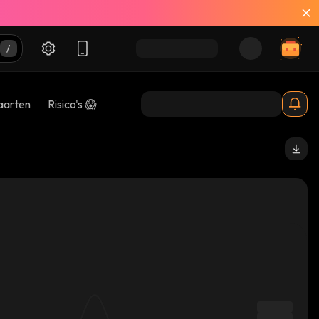
aarten
Risico's 😱