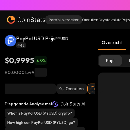
Portfolio-tracker
Omruilen
Cryptovaluta
Prij
PayPal USD Prijs
PYUSD
Overzicht
#42
$0,9995
0
%
Prijs
฿0,00001549
Omruilen
Diepgaande Analyse met
What is PayPal USD (PYUSD) crypto?
How high can PayPal USD (PYUSD) go?