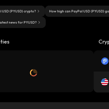
l USD (PYUSD) crypto?
How high can PayPal USD (PYUSD) g
latest news for PYUSD?
ties
Cry