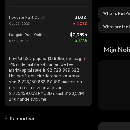
What is PayPa
$1,021
Hoogste Punt Ooit
2,08
%
Oct 23, 2023
What are the 
$0,9594
Laagste Punt Ooit
4,18
%
Dec 5, 2024
Mijn Noti
PayPal USD
prijs is $0,9995, omlaag
-%
in de laatste 24 uur, en de live
marktkapitalisatie is
$2.723.889.622
.
Het heeft een circulerende
voorraad
van
2,725,159,663 PYUSD
munten en
een maximale voorraad van
2,725,159,663 PYUSD
naast
$120,52M
24u handelsvolume.
Rapporteer