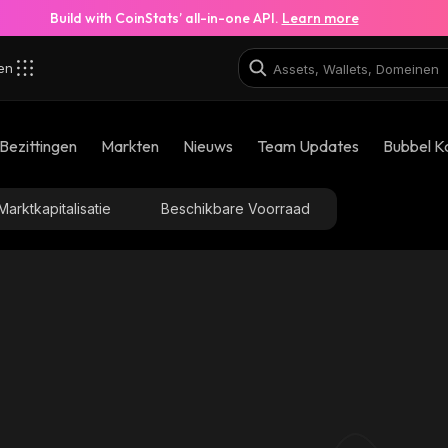
Build with CoinStats’ all-in-one API.
Learn more
zen
Bezittingen
Markten
Nieuws
Team Updates
Bubbel K
Marktkapitalisatie
Beschikbare Voorraad