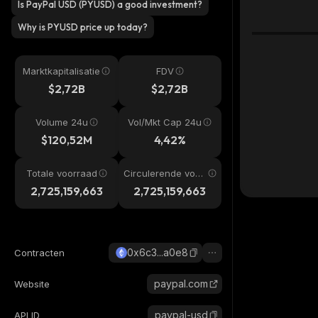
Is PayPal USD (PYUSD) a good investment?
Why is PYUSD price up today?
Marktkapitalisatie
FDV
$2,72B
$2,72B
Volume 24u
Vol/Mkt Cap 24u
$120,52M
4,42%
Totale voorraad
Circulerende voor
raad
2,725,159,663
2,725,159,663
0x6c3...a0e8
Contracten
paypal.com
Website
paypal-usd
API ID