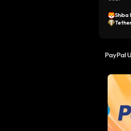
Shiba 
Tethe
PayPal 