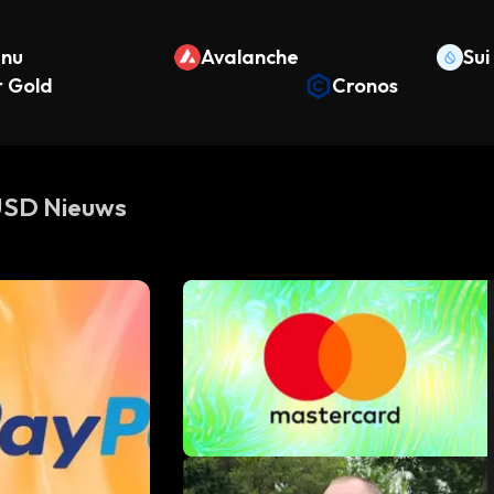
Inu
Avalanche
Sui
r Gold
Cronos
USD Nieuws