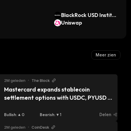
BlackRock USD Institut
ional Digital Liquidity F
Uniswap
und
Meer zien
2M geleden
•
The Block
Mastercard expands stablecoin 
settlement options with USDC, PYUSD 
and RLUSD
Bullish
:
0
Bearish
:
1
Delen
2M geleden
•
CoinDesk