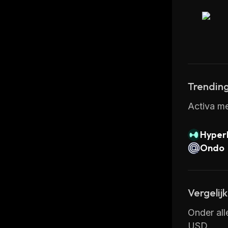
Trending
Activa me
Hyperl
Ondo
Vergelij
Onder all
USD.