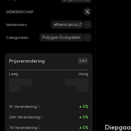
GEMEENSCHAP
etherscan.io
Verkenners
Polygon Ecosystem
Categorieën
Prijsverandering
24H
Laag
Hoog
0
%
1h Verandering
0
%
24h Verandering
Diepgaa
0
%
7d Verandering